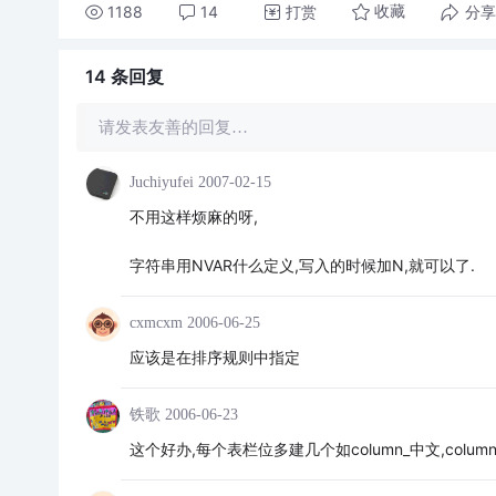
1188
14
打赏
分享
收藏
14 条
回复
请发表友善的回复…
Juchiyufei
2007-02-15
不用这样烦麻的呀,
字符串用NVAR什么定义,写入的时候加N,就可以了.
cxmcxm
2006-06-25
应该是在排序规则中指定
铁歌
2006-06-23
这个好办,每个表栏位多建几个如column_中文,colum