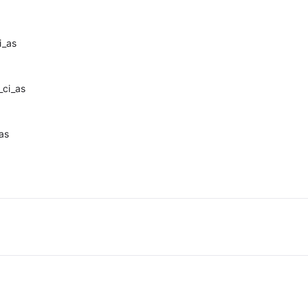
i_as
_ci_as
as