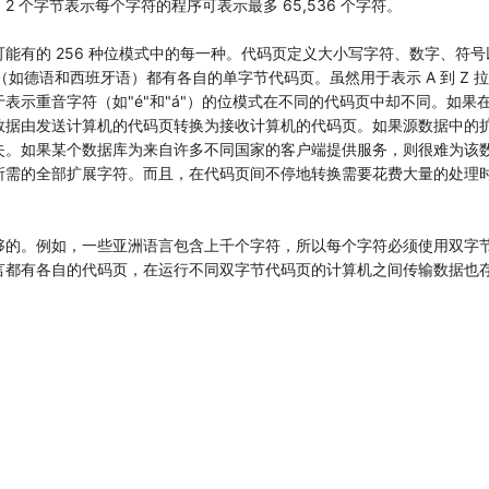
使用 2 个字节表示每个字符的程序可表示最多 65,536 个字符。
能有的 256 种位模式中的每一种。代码页定义大小写字符、数字、符号
（如德语和西班牙语）都有各自的单字节代码页。虽然用于表示 A 到 Z 
表示重音字符（如"é"和"á"）的位模式在不同的代码页中却不同。如果
数据由发送计算机的代码页转换为接收计算机的代码页。如果源数据中的
失。如果某个数据库为来自许多不同国家的客户端提供服务，则很难为该
所需的全部扩展字符。而且，在代码页间不停地转换需要花费大量的处理
够的。例如，一些亚洲语言包含上千个字符，所以每个字符必须使用双字
言都有各自的代码页，在运行不同双字节代码页的计算机之间传输数据也