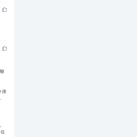
比较
 排
L
式。
 位