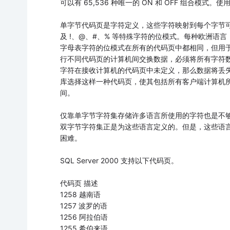
可以有 65,536 种唯一的 ON 和 OFF 组合模式。
单字节代码页是字符定义，这些字符映射到每个字节可
及 !、@、#、% 等特殊字符的位模式。每种欧洲语言
字母表字符的位模式在所有的代码页中都相同，但用于
行不同代码页的计算机间交换数据，必须将所有字符
字符在接收计算机的代码页中未定义，那么数据将丢
库选择这样一种代码页，使其包括所有客户端计算机
间。
仅靠单字节字符集存储许多语言所使用的字符也是不
双字节字符集正是为这些语言定义的。但是，这些语
困难。
SQL Server 2000 支持以下代码页。
代码页 描述
1258 越南语
1257 波罗的语
1256 阿拉伯语
1255 希伯来语