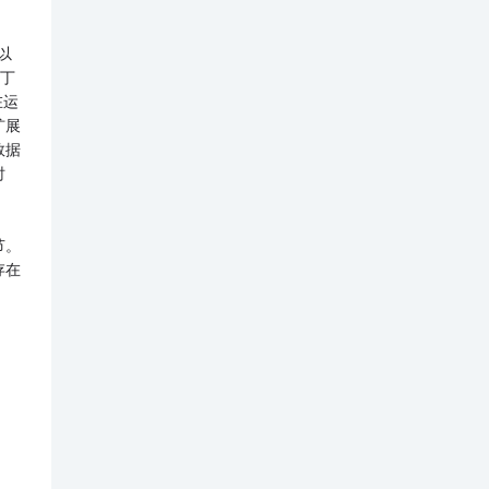
以
拉丁
在运
扩展
数据
时
节。
存在