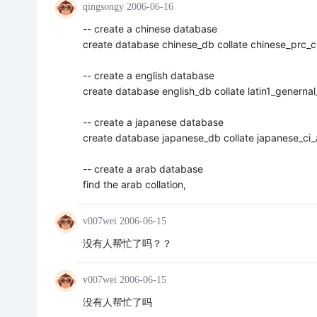
qingsongy
2006-06-16
-- create a chinese database
create database chinese_db collate chinese_prc_c
-- create a english database
create database english_db collate latin1_genernal
-- create a japanese database
create database japanese_db collate japanese_ci_
-- create a arab database
find the arab collation,
v007wei
2006-06-15
没有人帮忙了吗？？
v007wei
2006-06-15
没有人帮忙了吗