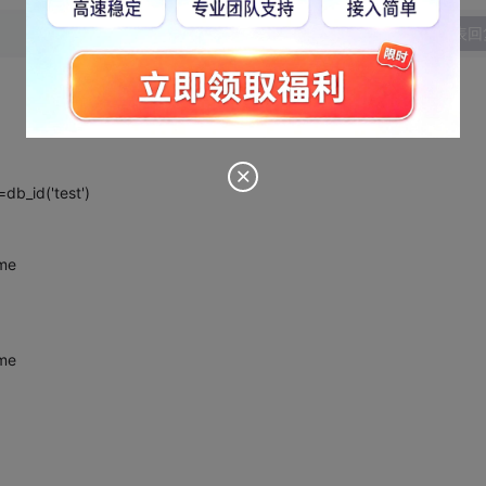
发表回
db_id('test')
me
me