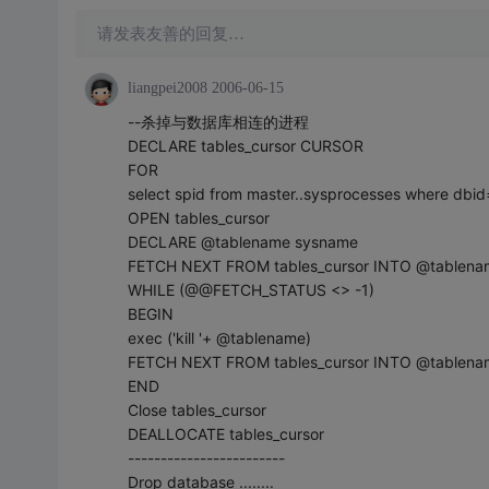
请发表友善的回复…
liangpei2008
2006-06-15
--杀掉与数据库相连的进程
DECLARE tables_cursor CURSOR
FOR
select spid from master..sysprocesses where dbid=
OPEN tables_cursor
DECLARE @tablename sysname
FETCH NEXT FROM tables_cursor INTO @tablena
WHILE (@@FETCH_STATUS <> -1)
BEGIN
exec ('kill '+ @tablename)
FETCH NEXT FROM tables_cursor INTO @tablena
END
Close tables_cursor
DEALLOCATE tables_cursor
------------------------
Drop database ........