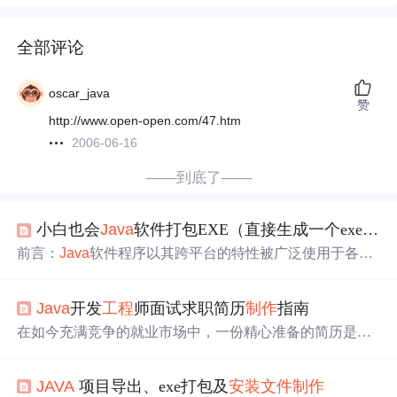
全部评论
oscar_java
赞
http://www.open-open.com/47.htm
2006-06-16
——到底了——
小白也会
Java
软件打包EXE（直接生成一个exe
安装
前言：
Java
软件程序以其跨平台的特性被广泛使用于各类
操作系统中，目前有部分需求是需要将
Java
程序打包成EX
E可执行文件，可以实现在任意一台Windows系统下安装使
Java
开发
工程
师面试求职简历
制作
指南
用，而不需要冗余的资源文件，只要一个简单的exe
安装文
件
即可安装使用。 实现以上需求，四步法： 1、
Java
应用
在如今充满竞争的就业市场中，一份精心准备的简历是开
程序的编写（控制台、GUI均可） 2、使用IDE将
Java
应用
启职业生涯的关键。尤其是对于
Java
开发
工程
师而言，简
程序导出可执行.jar文件 3、使用exe4j工具将...
历不仅要体现出技术能力，更需要展现项目经验和解决问
JAVA
项目导出、exe打包及
安装文件
制作
题的能力。本章将概述如何打造一份专业的
Java
工程
师面