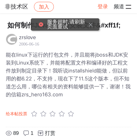
非技术区
登录
频道
加入
帖子详情
社区
非技术区
服务超时,请刷新
如何制作Java工程的安装文件&#xff1f;
页面重试
zrslove
2006-06-16
能在linux下运行的打包文件，并且能将jboss和JDK安
装到Linux系统下，并能将配置文件和编译好的工程文
件放到制定目录下！我听说installshield能做，但以前
用的都6.22，不支持，现在下了11.5这个版本，但不知
道怎么用，哪位有相关的资料能够提供一下，谢谢！我
的信箱zrs_hero163.com
给本帖投票
89
1
打赏