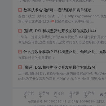
大的原始的特征,大一些的特征由库的方式组装构建． 在构建DSL的时候需要一直记住的是：确认你的语言设计始终保持一致．你保持
上面两种方法思想
中
的一个.使用第二个方法会更复杂，并且
数字技术名词解释—模型驱动和表单驱动
题图：模型（模特）驱动（开车）https://pixabay.
篇万字长文讲透低代码
中
把模型驱动和表单驱动列...
[翻译] DSL和模型驱动开发的最佳实践(1/4)
1 引言 这篇文章我将介绍多年来我使用DSL进行软件开发
领域特定语言,这些语言可以是文本的也可以是图形的,创建的
(主要包括软件系统的架构/技术方面),同时也可以被那些通常
什么是数据驱动？它和模型驱动、领域驱动、元数
来驱动特定的业务逻辑（
[翻译] DSL和模型驱动开发的最佳实践(2/4)
上一篇: [翻译] DSL和模型驱动开发的最佳实践(1/4) 视点ViewPoints 一个软件系统通常情况下只用一个符号是不可能描述他所有的方面的,
此外,为了开发流程的需要,不同的方面,在不同的时间里,会
关于我
招贤纳
商务合
寻求报
协议专
们
士
作
道
区
公安备案号11010502030143
京ICP备19004658号
京网文〔