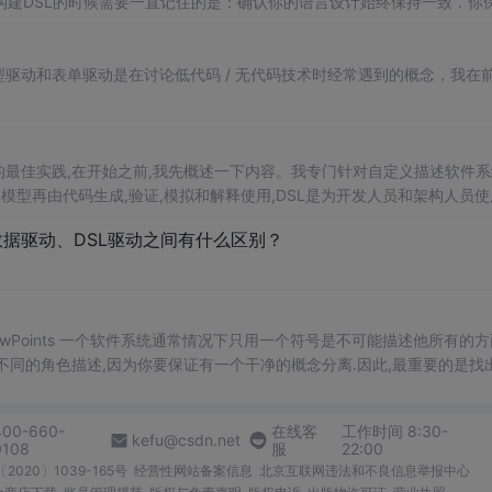
需要花费比较大的努力发现这些基本的原始特征．尤其对于业务领域D...
com/模型驱动和表单驱动是在讨论低代码 / 无代码技术时经常遇到的概念，我在
的最佳实践,在开始之前,我先概述一下内容。我专门针对自定义描述软件
模型再由代码生成,验证,模拟和解释使用,DSL是为开发人员和架构人员使
不被称为开发者的商业用户使用。 我明确排除内置/嵌入式的DSL, 比如.
据驱动、DSL驱动之间有什么区别？
被不同的角色描述,因为你要保证有一个干净的概念分离.因此,最重要的是找
述一个系统不同概念的这些视点,为他们单独提供表现符号和抽象. 在一...
400-660-
在线客
工作时间 8:30-
kefu@csdn.net
0108
服
22:00
2020〕1039-165号
经营性网站备案信息
北京互联网违法和不良信息举报中心