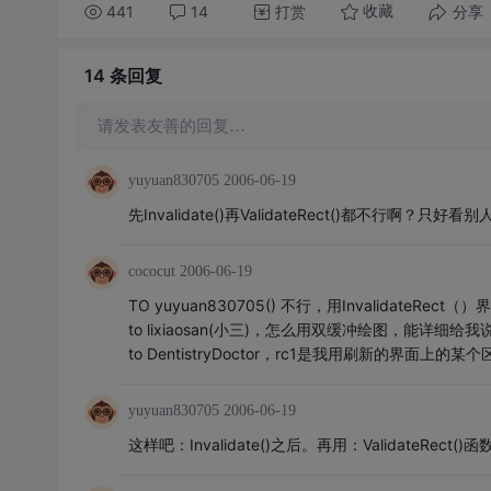
441
14
打赏
分享
收藏
14 条
回复
请发表友善的回复…
yuyuan830705
2006-06-19
先Invalidate()再ValidateRect()都不行啊？只
cococut
2006-06-19
TO yuyuan830705() 不行，用InvalidateR
to lixiaosan(小三)，怎么用双缓冲绘图，能详细给
to DentistryDoctor，rc1是我用刷新的界面上的某
yuyuan830705
2006-06-19
这样吧：Invalidate()之后。再用：ValidateRe