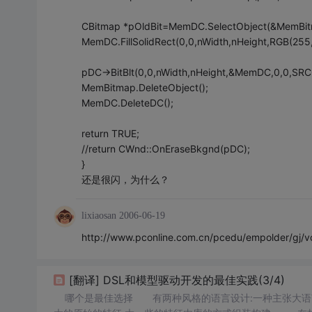
CBitmap *pOldBit=MemDC.SelectObject(&MemBit
MemDC.FillSolidRect(0,0,nWidth,nHeight,RGB(255
pDC->BitBlt(0,0,nWidth,nHeight,&MemDC,0,0,SR
MemBitmap.DeleteObject();
MemDC.DeleteDC();
return TRUE;
//return CWnd::OnEraseBkgnd(pDC);
}
还是很闪，为什么？
lixiaosan
2006-06-19
http://www.pconline.com.cn/pcedu/empolder/gj/
[翻译] DSL和模型驱动开发的最佳实践(3/4)
哪个是最佳选择 有两种风格的语言设计:一种主张大语言