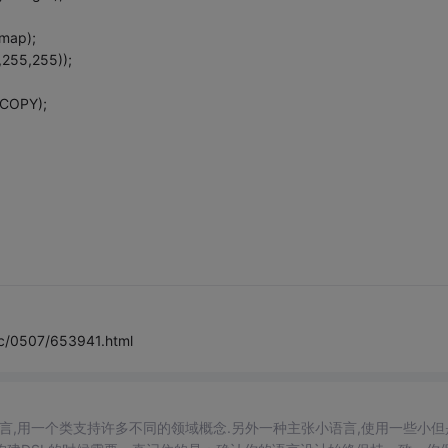
map);
,255,255));
CCOPY);
vc/0507/653941.html
,用一个类支持许多不同的领域概念.另外一种主张小语言,使用一些小但