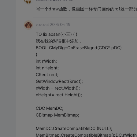
写一个draw函数，像画图一样专门画你的rc1这一部
cococut
2006-06-19
TO lixiaosan(小三) ( )
我在我的对话框中添加，
BOOL CMyDlg::OnEraseBkgnd(CDC* pDC)
{
int nWidth;
int nHeight;
CRect rect;
GetWindowRect(&rect);
nWidth = rect.Width();
nHeight= rect.Height();
CDC MemDC;
CBitmap MemBitmap;
MemDC.CreateCompatibleDC (NULL);
MemBitmap.CreateCompatibleBitmap(pDC,nWidth,