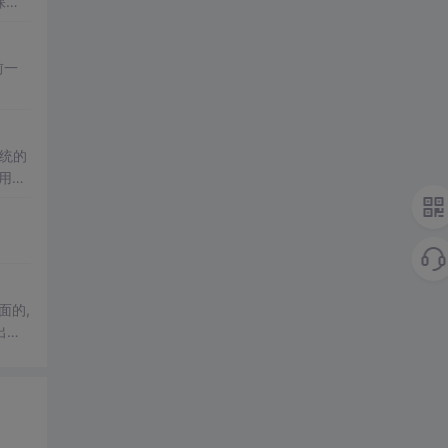
前一
系统的
用的
..
出描