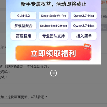
转发到动态
举报
写回
切换为时间
发表回
好看别人怎么做了~~~学习一下~~~
ect（）界面才能正确刷新，不过就是很闪，
我说说吗？
个区域！
ct()函数禁止这块画面更新。试试看吧？