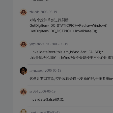
zhucde
2006-06-19
对各个控件单独进行刷新:
GetDlgItem(IDC_STATICPIC)->RedrawWindow();
GetDlgItem(IDC_DSTPIC)-> Invalidate(0);
yuyuan830705
2006-06-19
::InvalidateRect(this->m_hWnd,&rc1,FALSE);?
this是这块区域的m_hWnd?会不会是楼主不小心用成了整个
mynamelj
2006-06-19
这是让窗口重绘,控件应该会自已更新的吧,干嘛要用inva
syy64
2006-06-19
Invalidate(false)试试。
booklove
2006-06-19