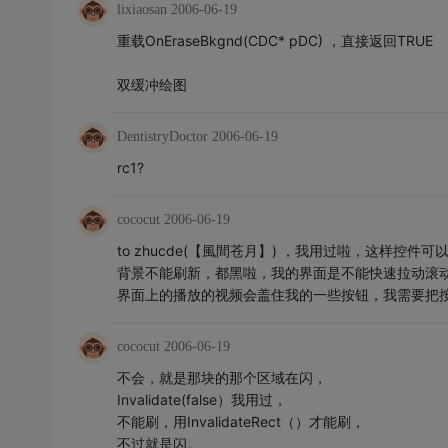
lixiaosan
2006-06-19
重载OnEraseBkgnd(CDC* pDC) ，直接返回TRUE
双缓冲绘图
DentistryDoctor
2006-06-19
rc1?
cococut
2006-06-19
to zhucde(【風間苍月】) ，我用过啦，这样控件可
背景不能刷新，都黑啦，我的界面是不能快速拉动滚
界面上的播放的视频会盖住我的一些按钮，我需要把
cococut
2006-06-19
不会，就是那块的那个区域在闪，
Invalidate(false）我用过，
不能刷，用InvalidateRect（）才能刷，
不过就是闪。