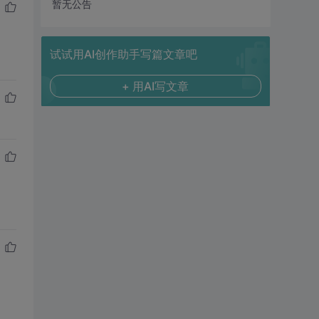
暂无公告
试试用AI创作助手写篇文章吧
+ 用AI写文章