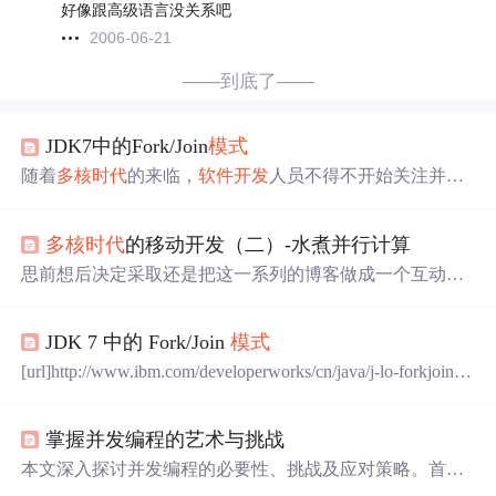
好像跟高级语言没关系吧
2006-06-21
——到底了——
JDK7中的Fork/Join
模式
随着
多核
时代
的来临，
软件开发
人员不得不开始关注并行
编程领域。而 JDK 7 中将会加入的 Fork/Join
模式
是处理并
行编程的一个经典的方法。虽然不能解决所有的问题，但
多核
时代
的移动开发（二）-水煮并行计算
是在它的适用范围之内，能够轻松的利用多个 CPU 提供的
计算资源来协作完成一个复杂的计算任务。通过利用 Fork/
思前想后决定采取还是把这一系列的博客做成一个互动型
Join
模式
，我们能够更加顺畅的过渡到
多核
的
时代
。本文
的东西，以闲话或者说是水煮的形式来说写今天的话题，
将介绍使用 JDK 7 中 Fork/Join
模式
的方法
不论是问题还是意见我都尽量做出回应。首先我想说这么
JDK 7 中的 Fork/Join
模式
几点一、很多人看完第一篇总介之后都觉得所谓的并行计
算是编译器的功劳，这种观点没有问题，但是请大家思考
[url]http://www.ibm.com/developerworks/cn/java/j-lo-forkjoin/[/
以下两点。1、其实JAVA和c#能完成面向对向的功能也是
url] 轻松实现
多核
时代
的并行计算 随着
多核
时代
的来临，
编译器的功劳，但是不意味着了解了JAVA的语法就能写出
软件开发
人员不得不开始关注并行编程领域。而 JDK 7 中
面向对象的JAVA代码了，我刚刚开始从C
掌握并发编程的艺术与挑战
将会加入的 Fork/Join
模式
是处理并行编程的一个经典的方
法。虽然不能解决所有的问题，但是在它的适用范围之
本文深入探讨并发编程的必要性、挑战及应对策略。首先
内，能够轻松的利用多个 CPU 提供的计算...
指出，某些系统因时间响应和吞吐量限制需要并发解决方