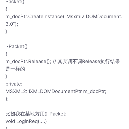
Packet()
{
m_docPtr.CreateInstance("Msxml2.DOMDocument.
3.0");
}
~Packet()
{
m_docPtr.Release(); // 其实调不调Release执行结果
是一样的
}
private:
MSXML2::IXMLDOMDocumentPtr m_docPtr;
};
比如我在某地方用到Packet:
void LoginReq(....)
{