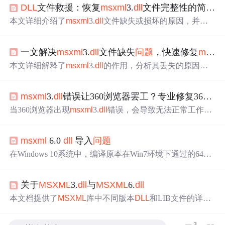
DLL
文件救援：恢复
ms
xml
3.
dll
文件完整性的简易方法
本文详细介绍了
ms
xml
3.
dll
文件缺失或损坏的原因，并提
供了多种解决方案，包括使用系统文件检查器、从安全模
式重命名文件、重新安装
MS
XML
3.0、执行DISM工具修
一文解决
ms
xml
3.
dll
文件缺失
问题
，快速修复
ms
xml
复、利用Windows恢复选项以及手动替换文件。此外，还
推荐了专业
DLL
修复工具，以帮助用户快速有效地解决
DL
本文详细解释了
ms
xml
3.
dll
的作用，分析其丢失的原因，
L
文件
问题
。
提供了重新注册、系统文件检查、下载替换和使用修复工
具等多种解决方法，以及文件属性和注意事项。,
ms
xml
3.
dll
错误让360浏览器罢工？专业修复360浏览器
当360浏览器出现
ms
xml
3.
dll
错误，会导致无法正常工作甚
至崩溃。文章介绍了几种修复方法，包括重新注册
ms
xml
3.
dll
、使用系统文件检查器、手动下载替换文件、使用
DL
ms
xml
6.0
dll
导入
问题
L
修复工具，还给出确保来源安全、备份文件、定期更新系
统软件等注意事项。
在Windows 10系统中，编译原本在Win7环境下通过的64位
工程时，遇到
ms
xml
6.
dll
导入警告和错误，原因是
ms
xml
6.
dll
在Windows 10中缺少
DOM
Docume
nt定义。通过对比不
关于
MS
XML
3.
dll
与
MS
XML
6.
dll
同版本的
ms
xml
6.
dll
及生成的tlh文件，发现Windows 10的
版本摒弃了旧功能。为解决
问题
，可以避免直接使用系统
本文档提供了
MS
XML
库中不同版本
DLL
和LIB文件的详细
自带的
ms
xml
6.
dll
，而是指定使用兼容的版本。这涉及到
信息，包括
ms
xml
3.
dll
,
ms
xml
2.lib (
MS
XML
3.0),
ms
xml
6.
dl
了#import指令的搜索顺序和权限管理，此过程加深了对
ms
l
,
ms
xml
6.lib (
MS
XML
6.0)以及相应的头文件和IDL文件。
3