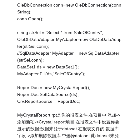
OleDbConnection conn=new OleDbConnection(conn
String);
conn.Open();
string strSel = "Select * from SaleOfCuntry";
OleDbDataAdapter MyAdapter=new OleDbDataAdap
ter(strSel,conn);
//SqlDataAdapter MyAdapter = new SqlDataAdapter
(strSel,conn);
DataSet1 ds = new DataSet1();
MyAdapter.Fill(ds,"SaleOfCuntry");
ReportDoc = new MyCrystalReport();
ReportDoc.SetDataSource(ds);
Crv.ReportSource = ReportDoc;
MyCrystalReport.rpt是你的报表文件.在项目中 添加->
添加新项->Crystal report项目,在报表文件中设置你要
显示的数据;数据来源于dataset.在报表文件的 数据库
字段->添加删除数据库 中选择dataset.此dataset来源