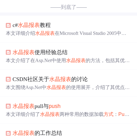
——到底了——
c#
水晶报表
教程
本文详细介绍
水晶报表
在Microsoft Visual Studio 2005中的
使用方法，包括拉模式(PULL)和推模式(
PUSH
)两种数据
加载
方式
，并提供了具体的编程示例。此外还介绍了
水晶
水晶报表
使用经验总结
报表
的外观设置、参数传递、打印配置及常见
问题
的解决
方案。
本文介绍了在Asp.Net中使用
水晶报表
的方法，包括其优
点、结构、执行模式、报表类型等。详细说明了Pull和
Pus
h
两种模式下创建报表的步骤，还提及数据访问策略及使用
CSDN社区关于
水晶报表
的讨论
中遇到的
问题
和解决建议，如路径错误、打印
问题
等。
本文围绕Asp.Net中
水晶报表
的使用展开，介绍了其优点、
结构、执行模式、报表类型等基础知识，详细阐述了Pull和
Push
两种模式下的使用步骤，还提及数据访问策略，同时
水晶报表
pull与
push
分享了使用中遇到的
问题
及解决建议，如路径错误、打印
问题
等。
本文详细介绍了
水晶报表
两种常用的数据加载
方式
：
Push
与Pull。
Push
模式通过预先填充数据集再将其传递给报
表，而Pull模式则允许报表直接从数据源获取所需数据。文
水晶报表
的工作总结
中提供了具体的代码实现与步骤说明。