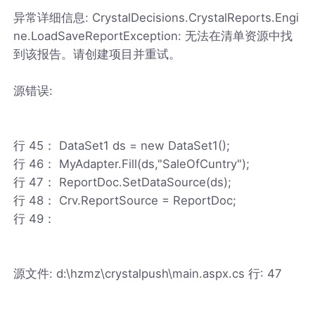
异常详细信息: CrystalDecisions.CrystalReports.Engi
ne.LoadSaveReportException: 无法在清单资源中找
到该报告。请创建项目并重试。
源错误:
行 45： DataSet1 ds = new DataSet1();
行 46： MyAdapter.Fill(ds,"SaleOfCuntry");
行 47： ReportDoc.SetDataSource(ds);
行 48： Crv.ReportSource = ReportDoc;
行 49：
源文件: d:\hzmz\crystalpush\main.aspx.cs 行: 47