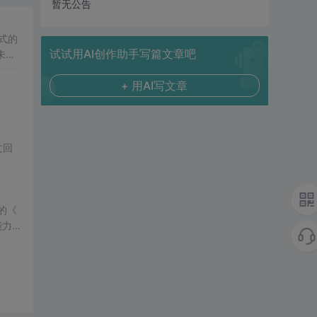
暂无公告
式的
试试用AI创作助手写篇文章吧
未通
，需
+ 用AI写文章
文回
的《
能力，
的区