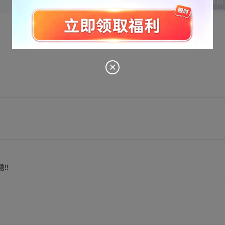
发表回
!!
。