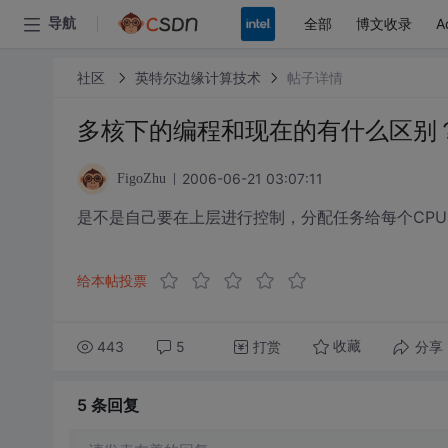
全部
博文收录
A
导航
社区
英特尔边缘计算技术
帖子详情
多核下的编程和现在的有什么区别
2006-06-21 03:07:11
FigoZhu
是不是自己要在上层进行控制，分配任务给每个CPU
给本帖投票
443
5
打赏
分享
收藏
5 条
回复