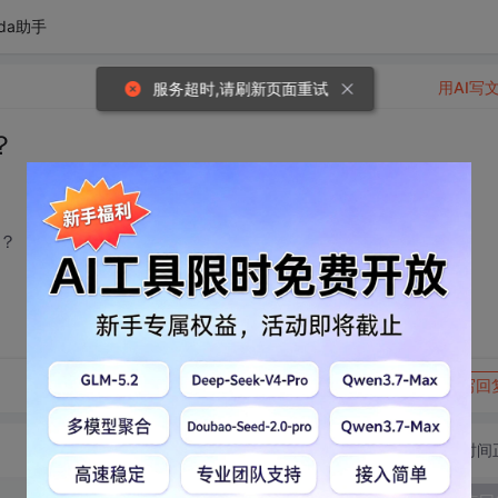
da助手
用AI写
服务超时,请刷新页面重试
？
？
转发到动态
举报
写回
切换为时间