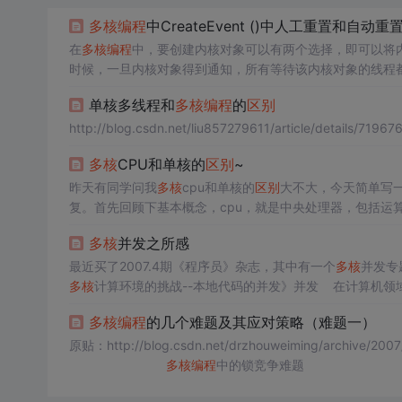
多核
编程
中CreateEvent ()中人工重置和自动重
在
多核
编程
中，要创建内核对象可以有两个选择，即可以将
时候，一旦内核对象得到通知，所有等待该内核对象的线程
知状态，则内核对象将一直处于通知状态，所有等待该内核
单核多线程和
多核
编程
的
区别
要程序主动去做这件事，即主动将内核
http://blog.csdn.net/liu857279611/article/de
多核
CPU和单核的
区别
~
昨天有同学问我
多核
cpu和单核的
区别
大不大，今天简单写
复。首先回顾下基本概念，cpu，就是中央处理器，包括运算器
多核
并发之所感
最近买了2007.4期《程序员》杂志，其中有一个
多核
并发专
多核
计算环境的挑战--本地代码的并发》并发 在计算机领
并且在这些计算过程中，不同的计算任务之间还可以共享部分资
多核
编程
的几个难题及其应对策略（难题一）
原贴：http://blog.csdn.net/drzhouweiming/archive
多核
编程
中的锁竞争难题 Op