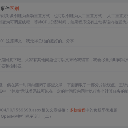
置事件
区别
内核对象创建为自动重置方式，也可以创建为人工重置方式， 人工重置方
都变为可调度线程，等待CPU分配时间，如果程序没有主动将该内核置为
对象的线程也将一直处于可调度状态。若要将该内核对象置为未通知状态
tails/71967601 这篇博文，我觉得总结的挺好的。分享
一篇回复下吧。大家有其他问题也可以文末给我留言，我会尽量抽时间写
和控制器...
题，偶在第一时间内翻阅了那些文章，下面摘取了一部分片段观点。王昕
域中，“并发”意味着系统可以在一定的时间段内同时执行多个计算任务的
源。在传统的定义中，“并发”和另外一个术语--“并行”--之间有着一定
/2007/04/10/1559698.aspx相关文章链接：
多核
编程
中的负载平衡难题
enMP并行程序设计（二）