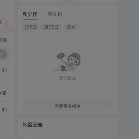
积分榜
荣誉榜
复
近7日
近30日
至今
正序
复
暂无数据
生呢
查看更多榜单
社区公告