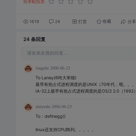
给本帖投票
1619
24
打赏
分享
收藏
24 条
回复
请发表友善的回复…
fangzhe
2006-06-23
To Laney(6吨大笨猫)
最早有抢占式进程调度的是UNIX（70年代，呃。。
IA-32上最早有抢占式进程调度的是OS/2 2.0（1992
alaiyeshi
2006-06-23
To：definegg()
linux还支持CPU阵列。。。。。