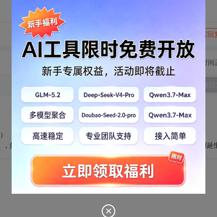
转发到动态
举报
写回
切换为时间
发表回
。）
），如果不算UNIX/386（a.k.a. XENIX）的话。那个时候Linux才刚刚诞