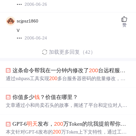
2006-06-26
scjpsz1860
赞
V
2006-06-24
加载更多回复（42）
这条命令帮我在一分钟内修改了
200
台远程服务器密码！
通过sshpass工具实现
200
多台服务器密码的批量修改，避
免手动操作，节省大量时间。
你值多少
钱
？价值在哪里？
文章通过小和尚卖石头的故事，阐述了平台和定位对人生
价值的影响。小和尚在菜市场、博物馆、古董店卖同一块
石头，价格从20元涨到20万。这表明平台不同、定位不
GPT-6
明天
发布，
200
万Token的坑我提前帮你踩了——附迁移备战清单
同，人生价值截然不同，人们应选好人生舞台。
本文针对GPT-6发布的
200
万Token上下文特性，通过工程