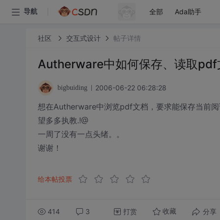
全部
Ada助手
导航
社区
交互式设计
帖子详情
Autherware中如何保存、读取p
2006-06-22 06:28:28
bigbuiding
想在Autherware中浏览pdf文档，要求能保存
望多多执教.!@
一周了没有一点头绪。。
谢谢！
给本帖投票
414
3
打赏
分享
收藏