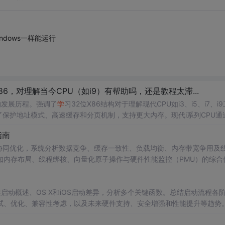
dows一样能运行
86，对理解当今CPU（如i9）有帮助吗，还是教程太滞...
的发展历程。强调了
学
习32位X86结构对于理解现代CPU如i3、i5、i7、i
入了保护地址模式、高速缓存和分页机制，支持更大内存。现代i系列CPU通
有助于深入掌握当前CPU的硬件结构和编程技术。
指南
IMD指令的协同优化，系统分析数据竞争、缓存一致性、负载均衡、内存带宽争用及
知内存布局、线程绑核、向量化原子操作与硬件性能监控（PMU）的综合
进行性能分析与调试。
述启动概述、OS X和iOS启动差异，分析多个关键函数。总结启动流程各
试、优化、兼容性考虑，以及未来硬件支持、安全增强和性能提升等趋势