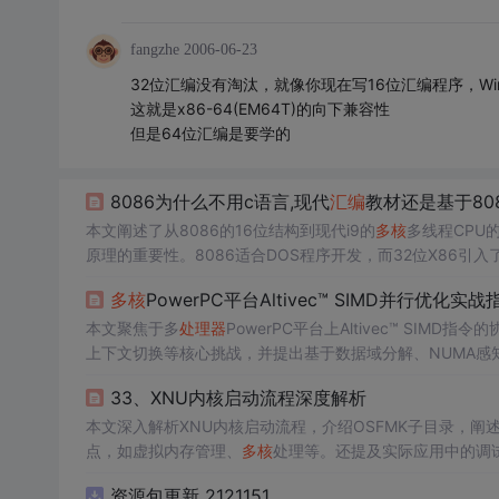
fangzhe
2006-06-23
32位汇编没有淘汰，就像你现在写16位汇编程序，Win
这就是x86-64(EM64T)的向下兼容性
但是64位汇编是要学的
8086为什么不用c语言,现代
汇编
教材还是基于80
本文阐述了从8086的16位结构到现代i9的
多核
多线程CPU
原理的重要性。8086适合DOS程序开发，而32位X86引
核
多线程提升运算效率，满足多任务需求。理解这些基础知识
多核
PowerPC平台Altivec™ SIMD并行优化实战
本文聚焦于多
处理器
PowerPC平台上Altivec™ S
上下文切换等核心挑战，并提出基于数据域分解、NUMA感
策略，结合点积计算实战案例与perf/valgrind等工具链
33、XNU内核启动流程深度解析
本文深入解析XNU内核启动流程，介绍OSFMK子目录，阐
点，如虚拟内存管理、
多核
处理等。还提及实际应用中的调
资源包更新 2121151