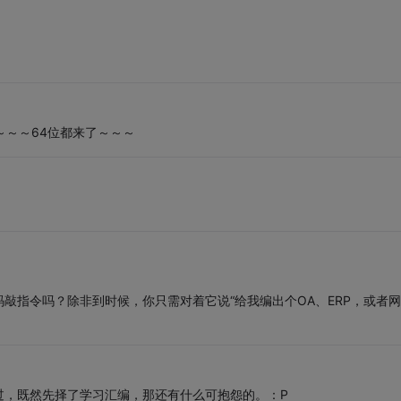
～～～64位都来了～～～
敲指令吗？除非到时候，你只需对着它说“给我编出个OA、ERP，或者网
过，既然先择了学习汇编，那还有什么可抱怨的。：P