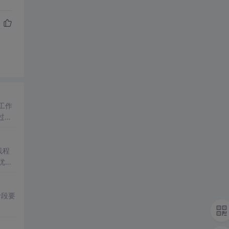
9工作
过
多
线程
优化
阶段要
。