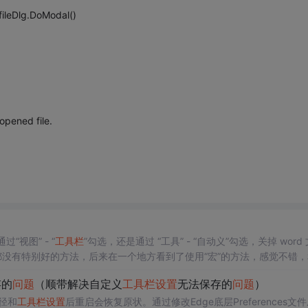
 fileDlg.DoModal()
 opened file.
视图” - “
工具栏
”勾选，还是通过 “工具” - “自动义”勾选，关掉 word
都没有特别好的方法，后来在一个地方看到了使用“宏”的方法，感觉不错，
复制以下内容即可
存的
问题
（顺带解决自定义
工具栏
设置
无法保存的
问题
）
径和
工具栏
设置
后重启会恢复原状。通过修改Edge底层Preferences文