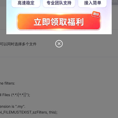
发表回
中可以同时选择多个文件
e filters:
iles (*.*)|*.*||");
nsion is ".my".
FN_FILEMUSTEXIST,szFilters, this);