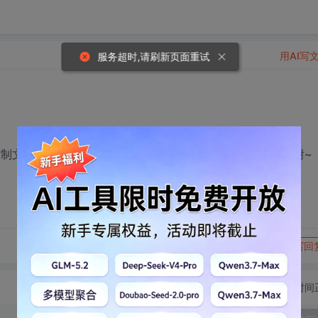
用AI写
服务超时,请刷新页面重试
制文件的显示类型,并可以选择多个文件,请问该怎样设置,多谢~
转发到动态
举报
写回
切换为时间