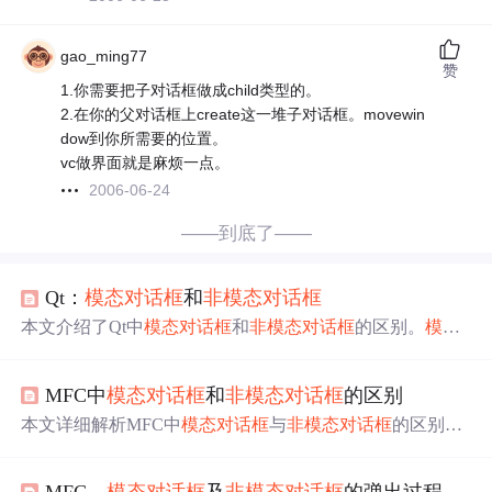
gao_ming77
赞
1.你需要把子对话框做成child类型的。
2.在你的父对话框上create这一堆子对话框。movewin
dow到你所需要的位置。
vc做界面就是麻烦一点。
2006-06-24
——到底了——
Qt：
模态
对话框
和
非
模态
对话框
本文介绍了Qt中
模态
对话框
和
非
模态
对话框
的区别。
模态
对话框
关闭前，用户无法与同一应用其他窗口交互；
非
模
态
则可同时与
对话框
和其他窗口交互。还阐述了使用exec()
MFC中
模态
对话框
和
非
模态
对话框
的区别
和show()方法显示
对话框
的不同情况，以及如何设置
对话
框
的
模态
属性，同时提醒注意内存泄漏问题。
本文详细解析MFC中
模态
对话框
与
非
模态
对话框
的区别及
应用。
模态
对话框
阻止用户与其他对象交互，直至关闭；
非
模态
对话框
允许用户同时操作主窗口。文章阐述了两种
MFC---
模态
对话框
及
非
模态
对话框
的弹出过程（
对