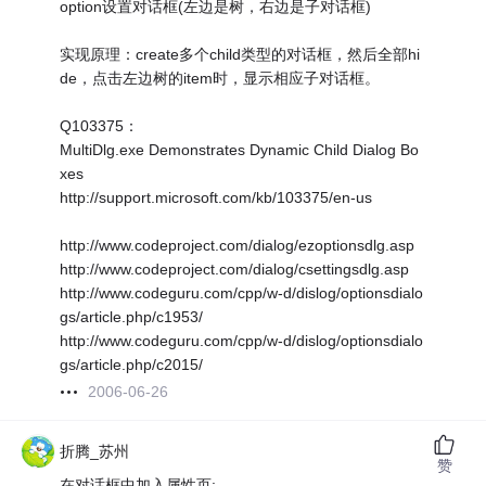
option设置对话框(左边是树，右边是子对话框)
实现原理：create多个child类型的对话框，然后全部hi
de，点击左边树的item时，显示相应子对话框。
Q103375：
MultiDlg.exe Demonstrates Dynamic Child Dialog Bo
xes
http://support.microsoft.com/kb/103375/en-us
http://www.codeproject.com/dialog/ezoptionsdlg.asp
http://www.codeproject.com/dialog/csettingsdlg.asp
http://www.codeguru.com/cpp/w-d/dislog/optionsdialo
gs/article.php/c1953/
http://www.codeguru.com/cpp/w-d/dislog/optionsdialo
gs/article.php/c2015/
2006-06-26
折腾_苏州
赞
在对话框中加入属性页: