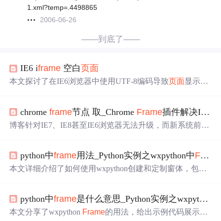
1.xml?temp=.4498865
2006-06-26
——到底了——
IE6 i
frame
空白
页面
本文探讨了在IE6浏览器中使用UTF-8编码导致
页面
显示空
白的问题及解决方案，涉及编码声明
位置
、CSS文件中的
中文字符等问题。
chrome
frame
节点 取_Chrome
Frame
插件解决IE浏览器兼容问题
博客针对IE7、IE8甚至IE6浏览器无法升级，而新系统前端
需浏览器支持的情况，介绍了安装Google Chrome
Frame
插
件这一解决方案。阐述了其使用方法、兼容性模式设置，
python中
frame
用法_Python实例之wxpython中
Frame
还说明了在注册表中的相关设置，以让IE使用Chrome内核
解析网页。
本文详细介绍了如何使用wxpython创建和定制窗体，包括
基本窗体实例、标题、
位置
、大小、样式设置，以及各种
窗口样式选项。适合初学者理解wxpython
Frame
组件的用
python中
frame
是什么意思_Python实例之wxpython中
法。
本文分享了wxpython
Frame
的用法，给出示例代码展示如