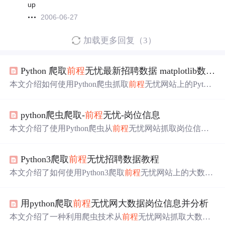
up
2006-06-27
加载更多回复（3）
Python 爬取
前程
无忧最新招聘数据 matplotlib数据分析与可视化！
本文介绍如何使用Python爬虫抓取
前程
无忧网站上的Pytho
n岗位信息，并进行数据分析与可视化，包括岗位分布、薪
酬分析、学历与经验要求、行业分布及职位福利。
python爬虫爬取-
前程
无忧-岗位信息
本文介绍了使用Python爬虫从
前程
无忧网站抓取岗位信息
的步骤，包括分析接口、发送HTTP请求、解析数据及保存
信息。通过实际案例展示了如何编码关键词以实现动态搜
Python3爬取
前程
无忧招聘数据教程
索功能。
本文介绍了如何使用Python3爬取
前程
无忧网站上的大数据
类职位信息，包括岗位名称、公司名称、工作地点、薪资
和发布时间，并提供了将数据保存到txt和excel文件的方
用python爬取
前程
无忧网大数据岗位信息并分析
法。通过分析网页URL规律和HTML源码，作者给出了详
细的爬虫代码实现，最后还分享了数据处理和分析的资
本文介绍了一种利用爬虫技术从
前程
无忧网站抓取大数据