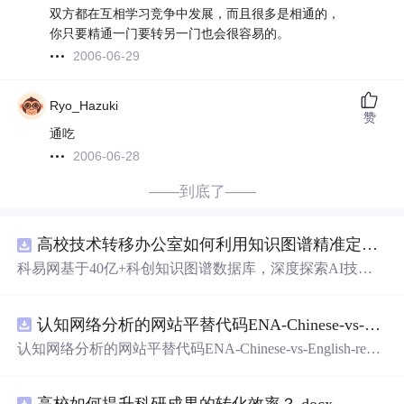
双方都在互相学习竞争中发展，而且很多是相通的，
你只要精通一门要转另一门也会很容易的。
2006-06-29
Ryo_Hazuki
赞
通吃
2006-06-28
——到底了——
高校技术转移办公室如何利用知识图谱精准定位产业需求与技术适配点？.docx
科易网基于40亿+科创知识图谱数据库，深度探索AI技术
在技术转移、成果转化、技术经纪、知识产权、产业创
新、科技招商等垂直领域的多样化应用场景，研究科技创
认知网络分析的网站平替代码ENA-Chinese-vs-English-reproducible.zip
新领域的AI+数智化解决方案，推动科技创新与产业创新
智能化发展。
认知网络分析的网站平替代码ENA-Chinese-vs-English-repro
ducible.zip
高校如何提升科研成果的转化效率？.docx