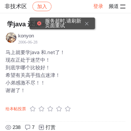
非技术区
登录
频道
加入
帖子详情
社区
非技术区
服务超时,请刷新
学java 还是.net
页面重试
konyon
2006-06-28
马上就要学java 和.net了！
现在正处于迷茫中！
到底学哪个比较好！
希望有关高手指点迷津！
小弟感激不尽！！
谢谢了！
给本帖投票
238
7
打赏