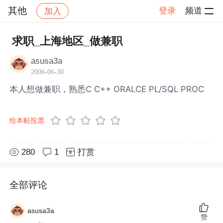
其他
登录
频道
加入
帖子详情
社区
其他
求职_上海地区_做兼职
asusa3a
2006-06-30
本人想做兼职，熟悉C C++ ORALCE PL/SQL PROC
给本帖投票
280
1
打赏
全部评论
asusa3a
赞