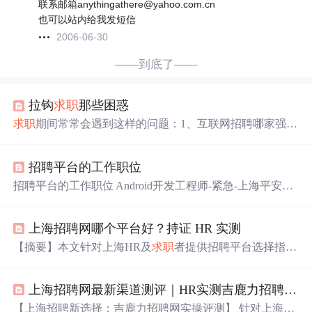
联系邮箱anythingathere@yahoo.com.cn
也可以站内给我发短信
2006-06-30
——到底了——
拉钩
求职
那些困惑
求职
期间常常会遇到这样的问题：1、互联网招聘哪家强？
2、应届毕业生适合用哪家互联网招聘网站？ 3、计算机专
业，在拉钩上找工作怎么样？ 4、拉勾网找程序开发的工
招聘平台的工作职位
作靠谱不？ 5、和智联、51job、大街网相比，拉勾招聘怎
么样？
招聘平台的工作职位 Android开发工程师-紧急-上海平安付
商务信息咨询有限公司-猎上网【网络运营经理_上海永昕
建筑装饰有限公司人才招聘信息】 - 智联招聘【商务顾问//
上海招聘网哪个平台好？持证 HR 实测
月薪8k-12k、享公寓宿舍、年底双薪、周末双休_上海盛阳
投资咨询有限公司人才招聘信息】 - 智联招聘【商务顾问
【摘要】本文针对上海HR及
求职
者提供招聘平台选择指
（销售顾问）_上海彩亿信息技术有限公司人才招聘信息】
南，重点推荐适配本地需求的吉鹿力招聘网。通过对比主
- 智联招聘【汽车销售+课程顾问+商务顾问+电话销售底薪
流平台优劣势，指出前程无忧/智联适合大型企业但成本
6k
上海招聘网最新渠道测评｜HR实测吉鹿力招聘网，低成本高效解决沪上企业招人难题
高，BOSS直聘中介混杂，猎聘定位高端。吉鹿力凭借AI
精准匹配、免费发布岗位、双重审核等优势，特别适合中
【上海招聘新选择：吉鹿力招聘网实操评测】 针对上海招