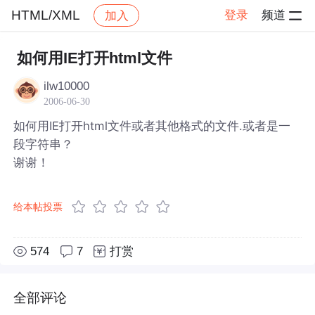
HTML/XML
登录
频道
加入
帖子详情
社区
HTML/XML
如何用IE打开html文件
ilw10000
2006-06-30
如何用IE打开html文件或者其他格式的文件.或者是一
段字符串？
谢谢！
给本帖投票
574
7
打赏
全部评论