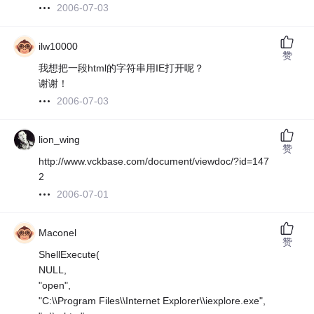
2006-07-03
ilw10000
赞
我想把一段html的字符串用IE打开呢？
谢谢！
2006-07-03
lion_wing
赞
http://www.vckbase.com/document/viewdoc/?id=147
2
2006-07-01
Maconel
赞
ShellExecute(
NULL,
"open",
"C:\\Program Files\\Internet Explorer\\iexplore.exe",