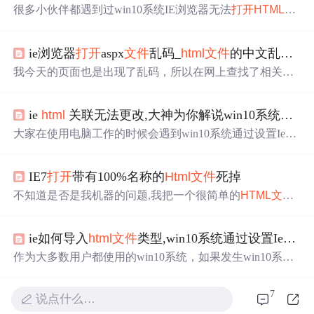
很多小伙伴都遇到过win10系统IE浏览器无法
打开
HTML
格
式的网页
文件
的困惑吧，一些朋友看过网上零散的win10系
统IE浏览器无法
打开
HTML
格式的网页
文件
的处理方法，
ie浏览器
打开
aspx
文件
乱码_
html
文件
的中文乱码问题与在浏览器中的显示问题
并没有完完全全明白win10系统IE浏览器无法
打开
HTML
格
式的网页
文件
是如何解决的，今天小编准备了简单的解决
我今天的页面也是出现了乱码，所以在网上查找了相关的
办法，只需要按照 1.
打开
Win10系统下IE浏览器中的Int
问题，看来一下，这个方法挺不错的，我也试验了呢，我
ernet选项。 2.点击“程序”，选择“设置关联”。的...
用的editp编辑器，在文档—
文件
编码—更改
文件
编码—选
ie
html
关联无法更改,大神为你解说win10系统通过设置Ie关联
择自己所需要的编码就行在网页中，中文乱码的问题时常
出现。以前我遇到乱码问题时，就是不停的尝试不同的编
大家在使用电脑工作的时候会遇到win10系统通过设置Ie关
码方式，直到成功。昨天项目又遇到了这个问题，我于是
联
文件
类型无法
打开
HTML
网页
文件
问题的问题，于是就
做了简单的测试。
html
文件
是有编码方式的，比如"UTF-
有一些朋友到本站咨询win10系统通过设置Ie关联
文件
类型
8"、"GBK"等等。这些在记事本中...
IE7
打开
带有100%名称的
Html
文件
死掉
无法
打开
HTML
网页
文件
问题问题的解决步骤。我就给大
家整理总结了win10系统通过设置Ie关联
文件
类型无法
打开
不知道是否是我机器的问题,我把一个很简单的
HTML
文件
HTML
网页
文件
问题的解决方法，只需要你依照 1、在
保存成"100%问题.
html
".用IE7
打开
,IE7就挂了.如果相同
文
win10系统下
打开
IE浏览器，然后
打开
Internet选项； 2、...
件
保存成"100问题.
html
"就可以正常
打开
,就是在
文件
名中
ie如何导入
html
文件
类型, win10系统通过设置Ie关联
多了一个百分号"%"就打不开.我用傲游浏览器2也是同样的
问题.我机器XP sp3系统,IE7版本7.0.5730.13 试例子
HTML
IE
作为大多数用户都使用的win10系统，如果发生win10系统
7BUG 去我的Blo
通过设置IE关联
文件
类型无法
打开
HTML
网页
文件
问题情
况，会让人束手无策，那么win10系统通过设置IE关联
文件
7
说点什么…
类型无法
打开
HTML
网页
文件
问题是怎么回事呢？如果有