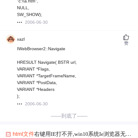
"c:\\a.htm",
NULL,
SW_SHOW);
2006-06-30
xazl
赞
IWebBrowser2::Navigate
HRESULT Navigate( BSTR url,
VARIANT *Flags,
VARIANT *TargetFrameName,
VARIANT *PostData,
VARIANT *Headers
);
2006-06-30
——到底了——
html
文件
右键用IE打不开,win10系统Ie浏览器无法
打