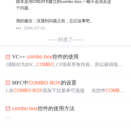
除非是用CREATE建立的combo box,一般不会涉及这
个问题。
我的建议：没遇到问题之前，忘记这事吧。
2006-07-01
——到底了——
VC++
combo
box
控件的使用
/消除ID为IDC_
COMBO
_CF现有所有内容。所以获得焦点
要用GetParent()：if ((GetFocus()->GetParent())==GetDlgItem
(IDC_
COMBO
_CF))例如：((C
Combo
Box
*)GetDlgItem(IDC
MFC中
COMBO
BOX
的设置
_
COMBO
_CF))->GetCurSel() 返回的是当前选中值的行数，
是整型。((C
Combo
Box
*)GetDlgItem(IDC_
COMBO
_CF))->
1.在
COMBO
BOX
添加下拉菜单可选值 在控件
COMBO
SetCurSel(n) //设置第n行内容为显示的内容。
BOX
的属性里面，有个“数据"选项，在数据选项中可以添
加要显示的可选值，默认的可选值之间用引文的冒号进行
combo
box
控件的使用方法
区分。 2.设置
COMBO
BOX
的默认显示项 先在头文件
中添加一个C
Combo
Box
的变量
ComBo
x，然后在OnInitDia
log()函数里面添加
Combo
x.SetCurSel(0);
1.你在编辑状态下点那个控件的向下的三角形，就出冒出
来一个可以调高度的东东。将高度调高，否则在执行时会