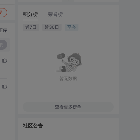
复
积分榜
荣誉榜
近7日
近30日
至今
正序
复
暂无数据
查看更多榜单
社区公告