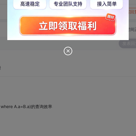
转发到动态
举报
写回
切换为时间
发表回
谢
m B where A.a=B.a)的查询效率