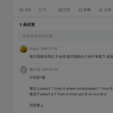
159
5
打赏
分享
收藏
5 条
回复
请发表友善的回复…
kingtiy
2006-07-04
索引我都没用过,不会用,能不能给出个例子来看下,谢
撸大湿
2006-07-04
不同意1楼
事实上select T from A where exists(select * fro
要高于select A.T from A inner join B on A.a=B.a
同意楼上