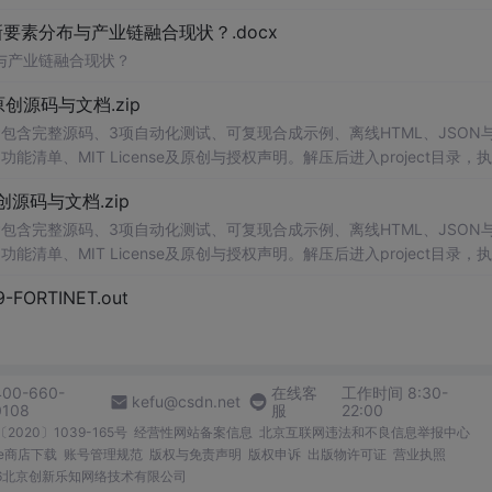
、工作还是日常生活，都能为你提供快速和准确的识别服务。它是一个非
素分布与产业链融合现状？.docx
与产业链融合现状？
.0-原创源码与文档.zip
包含完整源码、3项自动化测试、可复现合成示例、离线HTML、JSON与
能清单、MIT License及原创与授权声明。解压后进入project目录，执
告，也可通过本地静态服务器打开网页。运行时零第三方依赖，不包含热点产品或开源
.0-原创源码与文档.zip
。适合前端开发、AI应用工程、测试审计和课程实践。
包含完整源码、3项自动化测试、可复现合成示例、离线HTML、JSON与
能清单、MIT License及原创与授权声明。解压后进入project目录，执
告，也可通过本地静态服务器打开网页。运行时零第三方依赖，不包含热点产品或开源
29-FORTINET.out
。适合前端开发、AI应用工程、测试审计和课程实践。
400-660-
在线客
工作时间 8:30-
kefu@csdn.net
0108
服
22:00
2020〕1039-165号
经营性网站备案信息
北京互联网违法和不良信息举报中心
me商店下载
账号管理规范
版权与免责声明
版权申诉
出版物许可证
营业执照
026北京创新乐知网络技术有限公司