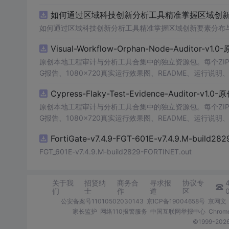
的识别结果。这个系统可以在各种场景中使用，无论是学校
如何通过区域科技创新分析工具精准掌握区域创新要
便和实用的工具，你一定会喜欢它的！
如何通过区域科技创新分析工具精准掌握区域创新要素分布
Visual-Workflow-Orphan-Node-Auditor-v1
原创本地工程审计与分析工具合集中的独立资源包。每个ZIP
G报告、1080×720真实运行效果图、README、运行说明、功
m test验证算法，执行npm run report生成报
Cypress-Flaky-Test-Evidence-Auditor-v1
源码、Logo、官方截图、论文、生产日志或其他受限素材
原创本地工程审计与分析工具合集中的独立资源包。每个ZIP
G报告、1080×720真实运行效果图、README、运行说明、功
m test验证算法，执行npm run report生成报
FortiGate-v7.4.9-FGT-601E-v7.4.9.M-build28
源码、Logo、官方截图、论文、生产日志或其他受限素材
FGT_601E-v7.4.9.M-build2829-FORTINET.out
关于我
招贤纳
商务合
寻求报
协议专
们
士
作
道
区
公安备案号11010502030143
京ICP备19004658号
京网文〔
家长监护
网络110报警服务
中国互联网举报中心
Chro
©1999-2