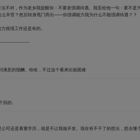
方法不对，作为老乡我提醒你：不要老强调待遇。我丢给他一句：要不是
这么辛苦？然后转身甩门而出——你强调能力我为什么不能强调待遇？？
能力很强工作还是有的。
----------------
到满意的报酬。哈哈，不过这个看来比较困难
个回的.
是公司还是看重学历，就是不让我做开发。现在有不干了的想法，想去懂