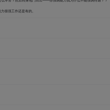
这么辛苦？然后转身甩门而出——你强调能力我为什么不能强调待遇？？
能力很强工作还是有的。