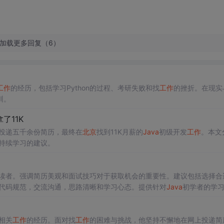
加载更多回复（6）
工作
的经历，包括学习Python的过程、考研失败和找
工作
的挫折。在现实
训。
了11K
投递五千余份简历，最终在
北京
找到11K月薪的
Java
初级开发
工作
。本文
持续学习的建议。
读者。强调简历美观和面试技巧对于获取机会的重要性。建议包括选择合
代码规范，交流沟通，思路清晰和学习心态。提供针对
Java
初学者的学
持续学习。
相关
工作
的经历。面对找
工作
的困难与挑战，他坚持不懈地在网上投递简