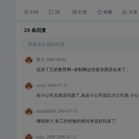
599
26
打赏
分享
收藏
26 条
回复
请发表友善的回复…
唯为
2006-08-01
说深了又把教育啊~体制啊这些脏东西弄出来了。
zzsky
2006-07-31
在小公司去就没问题了,未必小公司就比大公司差.小公
dudu88656
2006-07-31
继续努力,有工作经验的相对来说好找多了.
kaka_2008
2006-07-31