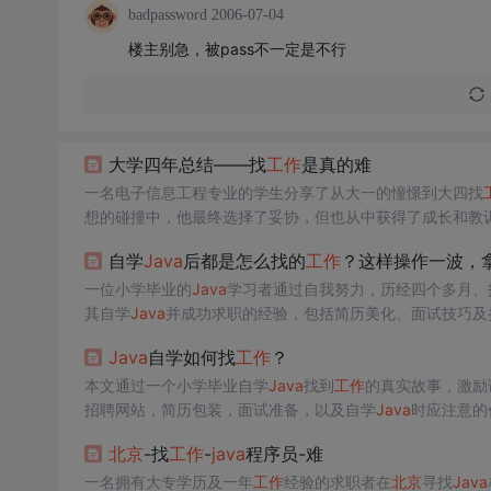
badpassword
2006-07-04
楼主别急，被pass不一定是不行
大学四年总结——找
工作
是真的难
一名电子信息工程专业的学生分享了从大一的憧憬到大四找
想的碰撞中，他最终选择了妥协，但也从中获得了成长和教
自学
Java
后都是怎么找的
工作
？这样操作一波，拿
一位小学毕业的
Java
学习者通过自我努力，历经四个多月、
其自学
Java
并成功求职的经验，包括简历美化、面试技巧及
Java
自学如何找
工作
？
本文通过一个小学毕业自学
Java
找到
工作
的真实故事，激励
招聘网站，简历包装，面试准备，以及自学
Java
时应注意的
议，如跟随市场趋势，选择优质教程，寻求指导，以及保持
北京
-找
工作
-
java
程序员-难
一名拥有大专学历及一年
工作
经验的求职者在
北京
寻找
Java