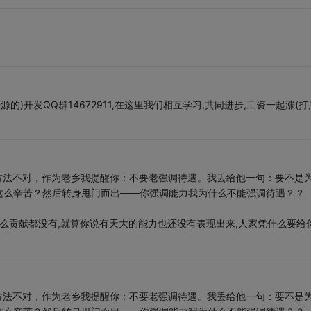
te等一些开源的)开发QQ群14672911,在这里我们相互学习,共同进步,工资一起涨(打
方法不对，作为老乡我提醒你：不要老强调待遇。我丢给他一句：要不是
这么辛苦？然后转身甩门而出——你强调能力我为什么不能强调待遇？？
什么贡献都没有,就算你说有天大的能力也还没有表现出来,人家凭什么要给
方法不对，作为老乡我提醒你：不要老强调待遇。我丢给他一句：要不是