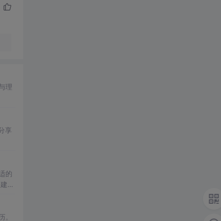
与理
分享
适的
习建
历。