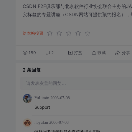
CSDN F2F俱乐部与北京软件行业协会联合主办的J
义标签的专题讲座（CSDN网站可提供预约报名），
给本帖投票
189
2
打赏
分享
收藏
2 条
回复
请发表友善的回复…
YuLimin
2006-07-08
Support
hbyufan
2006-07-08
怀疑张孝祥老师是否真精通那么多啊