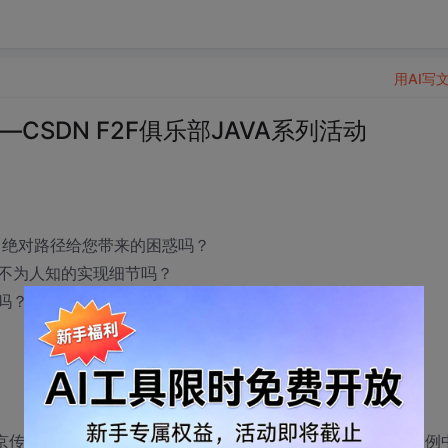
用AI写
CSDN F2F俱乐部JAVA系列活动
径、绝对路径给您带来的困惑吗？
后一些不为人知的实现细节吗？
理吗？
北京传智播客教育科技有限公司的首席讲师张孝祥老师从大量案例