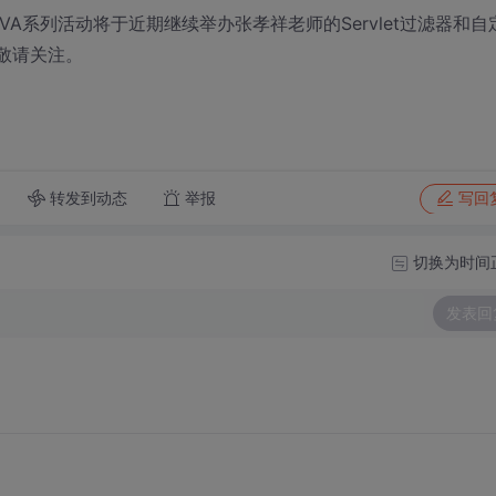
AVA系列活动将于近期继续举办张孝祥老师的Servlet过滤器和自
敬请关注。
转发到动态
举报
写回
切换为时间
发表回