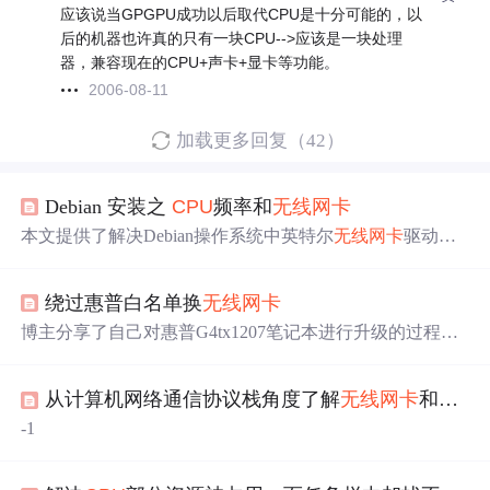
应该说当GPGPU成功以后取代CPU是十分可能的，以
后的机器也许真的只有一块CPU-->应该是一块处理
器，兼容现在的CPU+声卡+显卡等功能。
2006-08-11
加载更多回复（42）
Debian 安装之
CPU
频率和
无线网卡
本文提供了解决Debian操作系统中英特尔
无线网卡
驱动安
装与配置的详细步骤，包括添加仓库、更新包、安装驱
动、验证设备、激活无线电及配置无线接口等关键操作，
绕过惠普白名单换
无线网卡
帮助用户解决常见安装问题。
博主分享了自己对惠普G4tx1207笔记本进行升级的过程，
包括内存、硬盘和
CPU
的更换，以及解决
无线网卡
白名单
限制的尝试。在尝试刷BIOS和使用惠普
无线网卡
白名单添
从计算机网络通信协议栈角度了解
无线网卡
和
CPU
加工具WLANDOS后，仍未成功。
-1