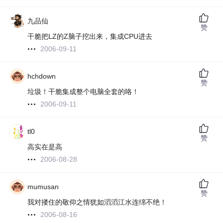
九品仙
赞
干脆把LZ的Z脑子挖出来，集成CPU进去
2006-09-11
hchdown
赞
垃圾！干脆集成整个电脑全套的咯！
2006-09-11
tl0
赞
高实在是高
2006-08-28
mumusan
赞
我对搂住的敬仰之情犹如滔滔江水连绵不绝！
2006-08-16