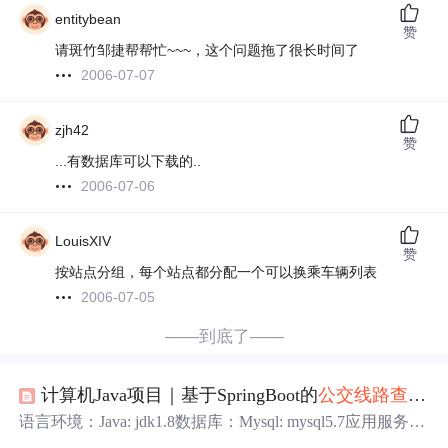
entitybean
赞
请斑竹邹捷帮帮忙~~~，这个问题拖了很长时间了
2006-07-07
zjh42
赞
...有数据库可以下载的..
2006-07-06
LouisXIV
赞
按站点分组，每个站点都分配一个可以换乘车辆列表
2006-07-05
——到底了——
计算机Java项目｜基于SpringBoot的
公交线路
查询
系
语言环境：Java: jdk1.8数据库：Mysql: mysql5.7应用服务
器：Tomcat: tomcat8.5.31开发工具：IDEA或eclipse技术：sp