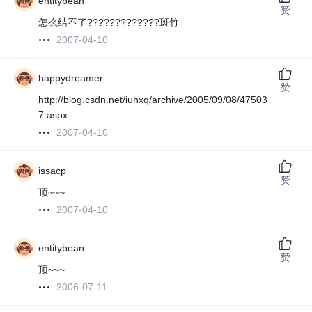
entitybean
赞
怎么结不了?????????????斑竹
2007-04-10
happydreamer
赞
http://blog.csdn.net/iuhxq/archive/2005/09/08/47503
7.aspx
2007-04-10
issacp
赞
顶~~~
2007-04-10
entitybean
赞
顶~~~
2006-07-11