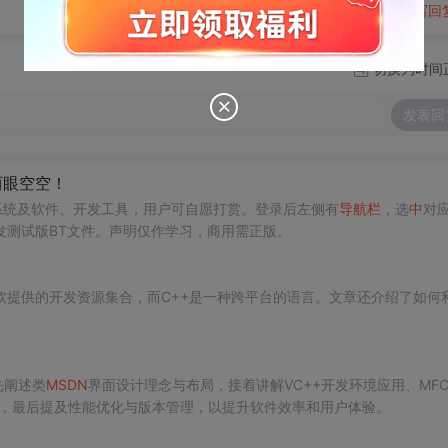
转发到动态
举报
写回
切换为时间
发表回
两眼空空！
ux等系统及软件、开发工具，用户可自愿打赏。登录后左侧有
导航栏
，选
中
对
发测试版BT文件。声明仅作学习，商用需正版。
软提供的开发资源集合，而C++是一种跨平台的语言。文章还介绍了如何
先阐述类
MSDN
界面设计理念与布局，接着讲解VC++开发环境应用、MF
优化，最后提及性能优化与版本管理，以提升软件效率和用户体验。