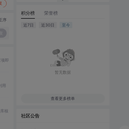
复
积分榜
荣誉榜
正序
近7日
近30日
至今
复
应项即
暂无数据
利用
查看更多榜单
C库核
社区公告