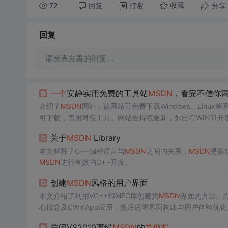
72
回复
打赏
分享
收藏
回复
请发表友善的回复…
一个
安静实用免费的工具站
MSDN
，看完不信你
介绍了
MSDN
网站，该网站可免费下载Windows、Lin
可下载，需用对应工具。网站会持续更新，如已有WIN11开
关于
MSDN
Library
本文解释了C++编程语言与
MSDN
之间的关系，
MSDN
是微
MSDN
进行有效的C++开发。
创建
MSDN
风格的用户界面
本文介绍了利用VC++和MFC库创建类
MSDN
界面的方法。
心概念及CWinApp应用，然后说明界面构建与用户体验
关闭VS2010离线
MSDN
的
导航栏