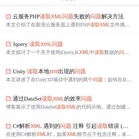
云服务PHP
读取
XML
问题
失败的
问题
解决方法
本文介绍了在新浪云服务器上遇到PHP
读取
XML
文件偶尔
失败的
问题
，以及解决方案。
问题
表现为每隔十来次刷新
就有一次无法
读取
XML
。解决方法是避免直接使用`load
XM
Jquery
读取
XmL
问题
L
`，而是先利用`file_get_contents`
读取
文件内容，再结合sim
ple
xml
或DOM处理。
本文探讨了一个关于使用jQuery从
XML
中
读取
数据的
问题
。作者能够成功获取第一层级的数据，但在尝试访问嵌套
的Option元素时遇到困难，无法正确
读取
数据。
Unity
读取
本地
xml
出现的
问题
本文讲述了在Unity3D项目中遇到的两个
问题
：如何在IEnu
merator中正确
读取
XML
数据并使用回调函数处理请求完
成，以及解决
xml
.load报错的
问题
，通过
Xml
Document的Lo
通过DataSet
读取
XML
的效率
问题
ad
Xml
方法成功加载
XML
内容。
博客展示了使用DataSet
读取
XML
的代码示例。通过创建Da
taSet对象，利用StringReader
读取
XML
模式和数据，调用Re
ad
Xml
Schema和Read
Xml
方法，还涉及BeginLoadData和End
C#解析
XML
遇到的
问题
注释 引起
读取
错误 (记录)
LoadData方法，反映了相关操作及可能存在的效率
问题
。
在使用C#解析
XML
时，如果
XML
根节点下包含注释，未正