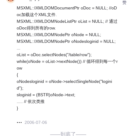
赞
MSXML::IXMLDOMDocumentPtr oDoc = NULL; //oD
oc加载这个XML文件.
MSXML::IXMLDOMNodeListPtr oList = NULL; // 通过
oDoc得到所有的row.
MSXML::IXMLDOMNodePtr oNode = NULL;
MSXML::IXMLDOMNodePtr oNodesloginid = NULL;
...
oList = oDoc.selectNodes("/table/row");
while(oNode = oList->nextNode()) // 循环得到每一个r
ow
{
oNodesloginid = oNode->selectSingleNode("logini
d");
sloginid = (BSTR)oNode->text;
..... // 依次类推
}
2006-07-06
——到底了——