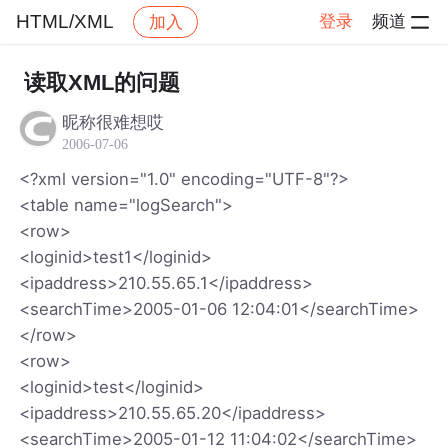
HTML/XML
登录
频道
加入
帖子详情
社区
HTML/XML
读取XML的问题
昵称很难想哎
2006-07-06
<?xml version="1.0" encoding="UTF-8"?>
<table name="logSearch">
<row>
<loginid>test1</loginid>
<ipaddress>210.55.65.1</ipaddress>
<searchTime>2005-01-06 12:04:01</searchTime>
</row>
<row>
<loginid>test</loginid>
<ipaddress>210.55.65.20</ipaddress>
<searchTime>2005-01-12 11:04:02</searchTime>