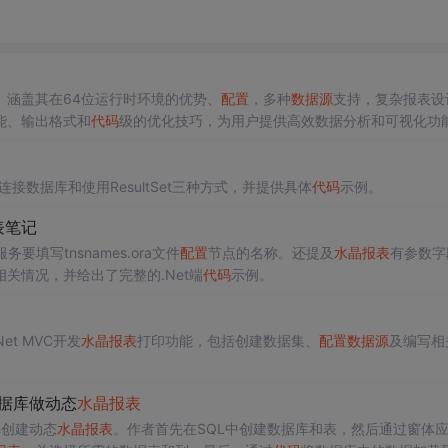
。涵盖其在64位运行时环境的优势、
配置
，多种
数据源
支持，复杂报表设
能、输出格式和
代码
级的优化技巧，为用户提供高效数据分析和可视化功
连接数据库和使用ResultSet三种方式，并提供具体
代码
示例。
表笔记
务要填写tnsnames.ora文件
配置
节点的名称。还提及
水晶报表
有参数字
相关情况，并给出了完整的.Net端
代码
示例。
Net MVC开发
水晶报表
打印功能，包括创建数据集、
配置
数据源
及编写相
L数据库做动态
水晶报表
库创建动态
水晶报表
。作者首先在SQL中创建数据库和表，然后通过窗体