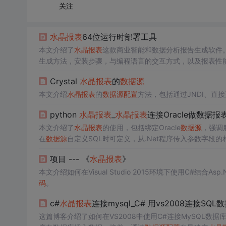
关注
水晶报表
64位运行时部署工具
本文介绍了
水晶报表
这款商业智能和数据分析报告生成软件
生成方法，安装步骤，与编程语言的交互方式，以及报表性
Crystal
水晶报表
的
数据源
本文介绍
水晶报表
的
数据源
配置
方法，包括通过JNDI、直接
python
水晶报表
_
水晶报表
连接Oracle做数据报
本文介绍了
水晶报表
的使用，包括绑定Oracle
数据源
，强调服
在
数据源
自定义SQL时可定义，从.Net程序传入参数字段的
项目 --- 《
水晶报表
》
本文介绍如何在Visual Studio 2015环境下使用C#结合Asp.
码
。
c#
水晶报表
连接mysql_C# 用vs2008连接SQ
这篇博客介绍了如何在VS2008中使用C#连接MySQL数据