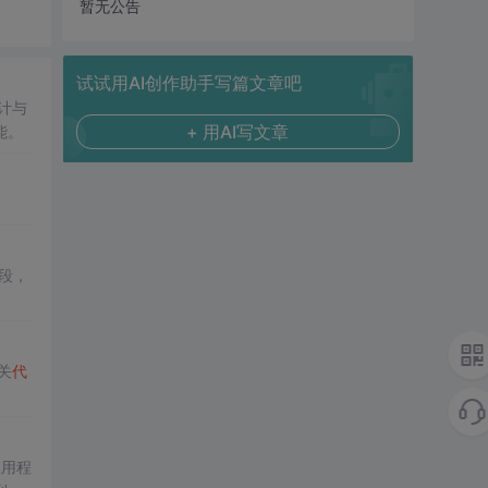
暂无公告
试试用AI创作助手写篇文章吧
计与
+ 用AI写文章
能。
段，
关
代
应用程