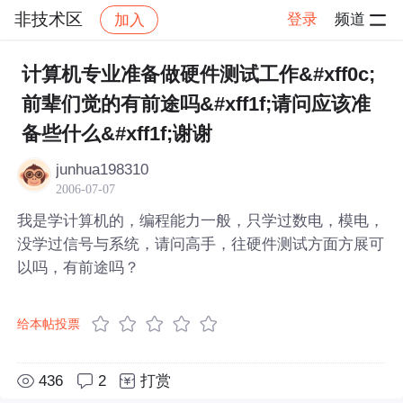
非技术区
登录
频道
加入
帖子详情
社区
非技术区
计算机专业准备做硬件测试工作&#xff0c;
前辈们觉的有前途吗&#xff1f;请问应该准
备些什么&#xff1f;谢谢
junhua198310
2006-07-07
我是学计算机的，编程能力一般，只学过数电，模电，
没学过信号与系统，请问高手，往硬件测试方面方展可
以吗，有前途吗？
给本帖投票
436
2
打赏