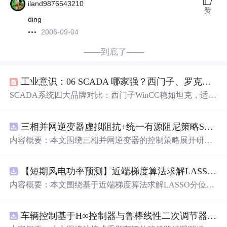
iland9876543210
赞
ding
2006-09-04
——到底了——
工业意识：06 SCADA 哪家强？西门子、罗克韦尔、Wonderware、国产真实对比
SCADA系统四大品牌对比：西门子WinCC稳如坦克，适合
大厂但价格高；罗克韦尔FactoryTalk功能强大，美系设备
首选；Wonderware平台灵活，老厂升级利器；国产组态软
三相并网逆变器虚拟阻抗+统一有源阻尼策略SVPWM+SPWM调制仿真
件性价比高，小厂福音。2026年趋势显示，国产SCADA在
云+AI领域快速追赶，市场份额已达30%。选择建议：预算
内容概要：本文围绕三相并网逆变器的控制策略展开研
足选西门子，美系设备选罗克韦尔，多品牌混用选Wonder
究，重点探讨了虚拟阻抗与统一有源阻尼相结合的控制
方
ware，预算有限选国产。SCADA选择决定了工厂未来十年
法
，并实现了SVPWM（空间矢量脉宽调制）与SPWM
的智能化方向。
【短期风电功率预测】近端梯度算法求解LASSO分位数回归-短期风电功率预测研究（Matlab代码实现）
（正弦脉宽调制）两种调制方式在Simulink平台下的仿真建
模。通过引入虚拟阻抗改善系统输出阻抗特性，结合统一
内容概要：本文围绕基于近端梯度算法求解LASSO分位数
有源阻尼技术有效抑制LC或LCL滤波器引起的谐振问题，
回归的短期风电功率预测
方法
展开研究，旨在提升预测模
从而提升逆变器在弱电网条件下的并网稳定性与电能质
型在复杂环境下的精度与鲁棒性。文章系统构建了LASSO
量。研究涵盖了控制策略的设计、调制算法的实现、动态
车辆控制基于H∞控制器与鲁棒线性二次调节器RLQR的铰接式重型车辆的稳健路径跟踪控制研究（Matlab代码实现）
分位数回归模型，深入剖析其数学原理，并引入近端梯度
响应分析及谐波抑制效果评估，同时拓展涉及正负序分