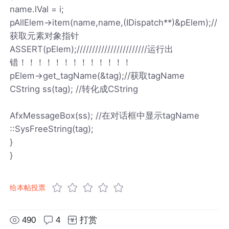
name.lVal = i;
pAllElem->item(name,name,(IDispatch**)&pElem);//
获取元素对象指针
ASSERT(pElem);///////////////////////运行出
错！！！！！！！！！！！！！
pElem->get_tagName(&tag);//获取tagName
CString ss(tag); //转化成CString
AfxMessageBox(ss); //在对话框中显示tagName
::SysFreeString(tag);
}
}
给本帖投票
490
4
打赏