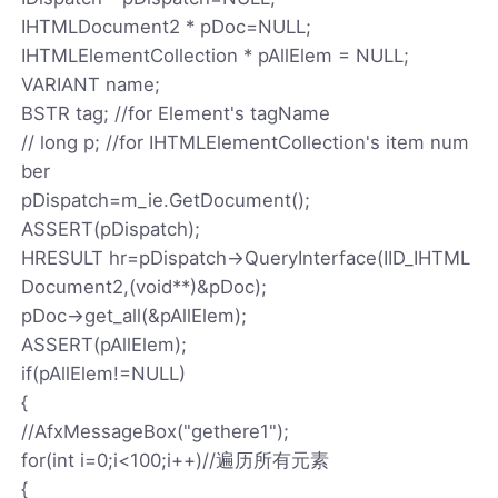
IHTMLDocument2 * pDoc=NULL;
IHTMLElementCollection * pAllElem = NULL;
VARIANT name;
BSTR tag; //for Element's tagName
// long p; //for IHTMLElementCollection's item num
ber
pDispatch=m_ie.GetDocument();
ASSERT(pDispatch);
HRESULT hr=pDispatch->QueryInterface(IID_IHTML
Document2,(void**)&pDoc);
pDoc->get_all(&pAllElem);
ASSERT(pAllElem);
if(pAllElem!=NULL)
{
//AfxMessageBox("gethere1");
for(int i=0;i<100;i++)//遍历所有元素
{