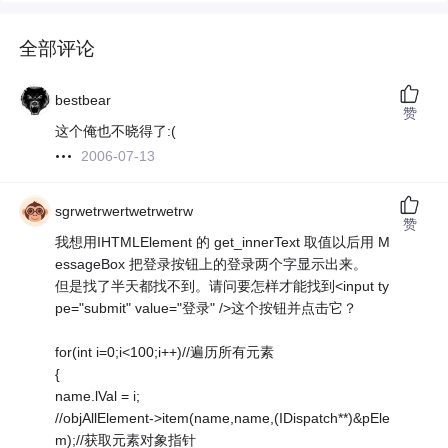
全部评论
bestbear
赞
这个俺也不晓得了:(
2006-07-13
sgrwetrwertwetrwetrw
赞
我想用IHTMLElement 的 get_innerText 取值以后用 M
essageBox 把登录按钮上的登录两个字显示出来。
但是找了半天都找不到。请问要怎样才能找到<input ty
pe="submit" value="登录" />这个按钮并点击它？
for(int i=0;i<100;i++)//遍历所有元素
{
name.lVal = i;
//objAllElement->item(name,name,(IDispatch**)&pEle
m);//获取元素对象指针