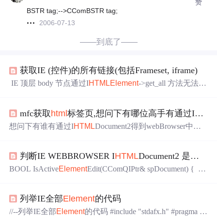
赞
BSTR tag;-->CComBSTR tag;
2006-07-13
——到底了——
获取IE (控件)的所有链接(包括Frameset, iframe)
IE 顶层 body 节点通过I
HTML
Element
->get_all 方法无法获
取iframe 里面的节点列表 CComPtrI
HTML
Element
> body; C
ComPtrIDispatch> spDispCollection;body->get_all(&spDispCol
mfc获取
html
标签页,想问下有哪位高手有通过I
HTM
lection);所以要获取iframe/frame(frameset) 里面的节点列表的
话, 则需要
想问下有谁有通过I
HTML
Document2得到webBrowser中网
页的所有元素ID的实例得到网页元素应该是用I
HTML
Docu
ment2中的all方法得到I
HTML
Element
Collection，再用I
HT
判断IE WEBBROWSER I
HTML
Document2 是否用户正在编辑
ML
Element
Collection的item方法遍历得到元素的接口指针I
HTML
Element
X看不懂，，谁能给个例子让我参透下么----
BOOL IsActive
Element
Edit(CComQIPtr& spDocument) { B
--解决方案-------------...
OOL bEditMode = FALSE; if(spDocument) { /*BSTR p = N
ULL; spDocument->get_designMode(&p); CString strDesign
列举IE全部
Element
的代码
Mode = p; if(strDesignMo
//--列举IE全部
Element
的代码 #include "stdafx.h" #pragma w