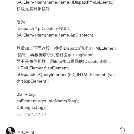
pAllElem->item(name,name,(IDispatch**)&pElem);//
获取元素对象指针
改为：
IDispatch * pDispatch=NULL;
pAllElem->item(name,name,&pDispatch);
然后加上下面这段，根据IDispatch请求IHTMLElemen
t指针，再根据请求到指针去get_tagName.
而不是像你那样，用item接口返回的IDispatch指针。
IHTMLElement* spElement;
pDispatch->QueryInterface(IID_IHTMLElement, (voi
d**)&spElement);
BSTR tag;
spElement->get_tagName(&tag);
CString ss(tag);
2006-07-13
lion_wing