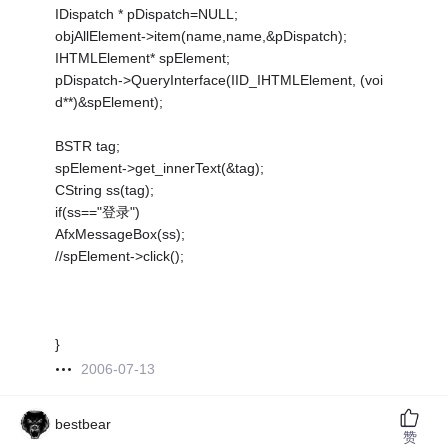
IDispatch * pDispatch=NULL;
objAllElement->item(name,name,&pDispatch);
IHTMLElement* spElement;
pDispatch->QueryInterface(IID_IHTMLElement, (voi
d**)&spElement);
BSTR tag;
spElement->get_innerText(&tag);
CString ss(tag);
if(ss=="登录")
AfxMessageBox(ss);
//spElement->click();
}
2006-07-13
bestbear
赞