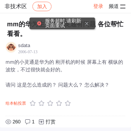
非技术区
登录
频道
加入
帖子详情
社区
非技术区
服务超时,请刷新
mm的华为生产的小灵通有问题 各位帮忙
页面重试
看看。
sdata
2006-07-13
mm的小灵通是华为的 刚开机的时候 屏幕上有 横纵的
波纹，不过很快就会好的。
请问 这是怎么造成的？ 问题大么？ 怎么解决？
给本帖投票
260
1
打赏