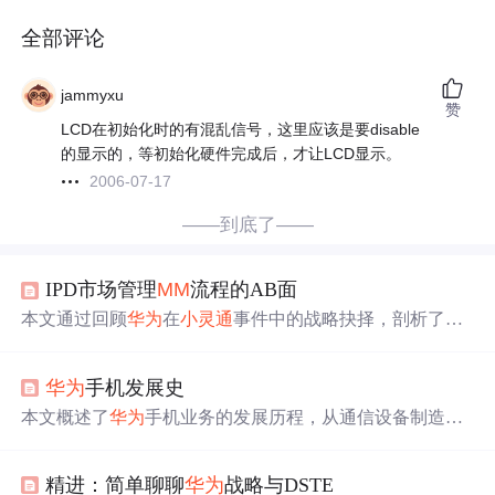
全部评论
jammyxu
赞
LCD在初始化时的有混乱信号，这里应该是要disable
的显示的，等初始化硬件完成后，才让LCD显示。
2006-07-17
——到底了——
IPD市场管理
MM
流程的AB面
本文通过回顾
华为
在
小灵通
事件中的战略抉择，剖析了市
场管理（
MM
）流程从个人直觉决策向系统化、结构化转
型的过程。重点阐述了
MM
如何平衡长期战略与短期生存
华为
手机发展史
风险，构建投资组合管理体系，提升组织级决策能力，成
为企业穿越战略不确定性的关键机制。
本文概述了
华为
手机业务的发展历程，从通信设备制造商
转型为手机巨头，重点讲述了2003年成立手机业务部、首
款手机亮相、Android手机引入、荣耀品牌创立、销量冠
精进：简单聊聊
华为
战略与DSTE
军、5G技术和鸿蒙系统的里程碑。