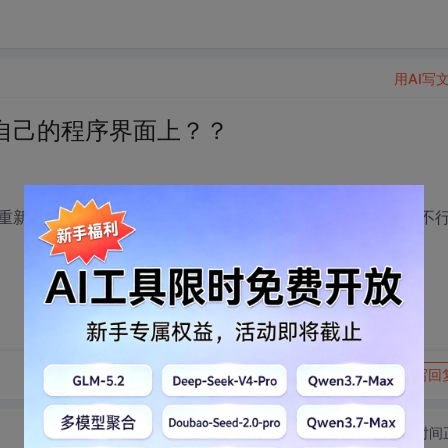
用AI写
自己的程序界面上？？
重新设计程序界面，所以想copy过来，但是试过好多方法都不
转发到动态
举报
写回
切换为时间