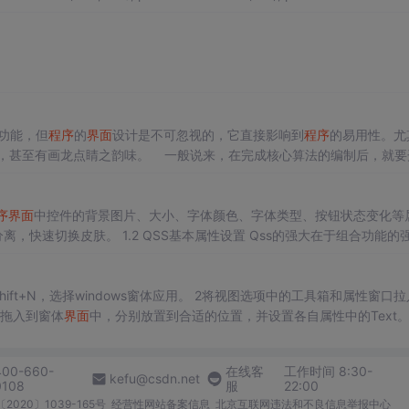
任何一处都没有反应,或者弹出解锁对话框.
功能，但
程序
的
界面
设计是不可忽视的，它直接影响到
程序
的易用性。尤
，甚至有画龙点睛之韵味。 一般说来，在完成核心算法的编制后，就要
个初步的设计）。下面，让我们一起探讨一下
界面
设计的总体原则：
后让其按照我们的需求来做事情,对不对?比如,当用户点击
界面
时,捕获住
获鼠标消息,当用户解锁失败后,
序
界面
中控件的背景图片、大小、字体颜色、字体类型、按钮状态变化等
切换皮肤。 1.2 QSS基本属性设置 Qss的强大在于组合功能的强
描述 CSS background
+shift+N，选择windows窗体应用。 2将视图选项中的工具箱和属性窗口
ox拖入到窗体
界面
中，分别放置到合适的位置，并设置各自属性中的Text
性选项） 效果图如下图 4.添加代码。 双击”登录“按钮,在对应按钮的函数代...
400-660-
在线客
工作时间 8:30-
kefu@csdn.net
0108
服
22:00
2020〕1039-165号
经营性网站备案信息
北京互联网违法和不良信息举报中心