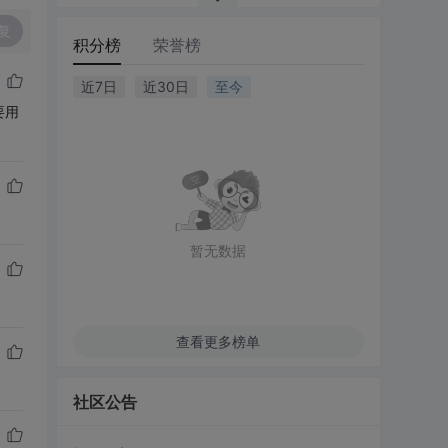
复
积分榜
荣誉榜
近7日
近30日
至今
要用
暂无数据
查看更多榜单
社区公告