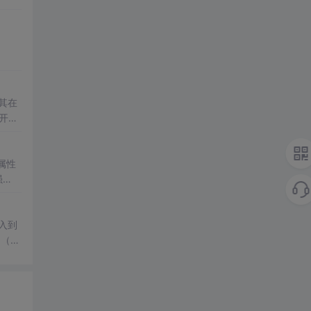
其在
开始
鼠标
属性
拉入到
。（选