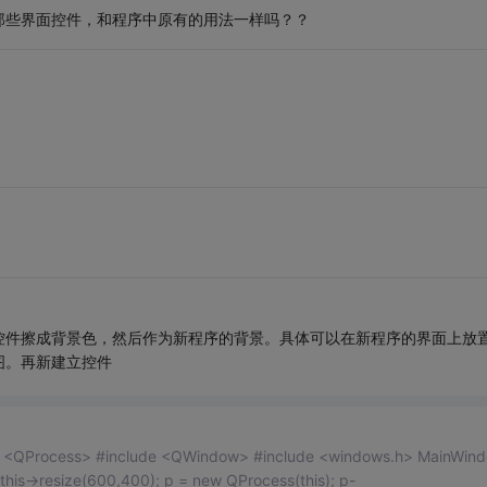
那些界面控件，和程序中原有的用法一样吗？？
控件擦成背景色，然后作为新程序的背景。具体可以在新程序的界面上放
图。再新建立控件
ocess> #include <QWindow> #include <windows.h> MainWindow::
MainWindow(QWidget *parent): QMainWindow(parent) { this->resize(600,400); p = new QProcess(this); p-