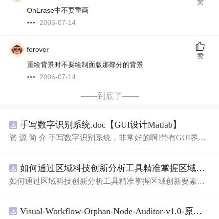
赞
OnErase中不要重画
2006-07-14
forover
赞
重绘背景时不要绘制面版那部分的背景
2006-07-14
——到底了——
手写数字识别系统.doc【GUI设计Matlab】
资 源 简 介 手写数字识别系统，非常好的啊!带有GUI界
面，使用方便! 详 情 说 明 用这个手写数字识别系统，你可
以轻松地识别手写数字。这个系统不仅功能强大，而且还
如何通过区域科技创新分析工具精准掌握区域创新要素分布与产业链融合现状？.docx
带有直观的图形用户界面（GUI），非常容易使用。你只
需要将手写数字输入系统，它将立即给出准确的识别结
如何通过区域科技创新分析工具精准掌握区域创新要素分
果。这个系统可以在各种场景中使用，无论是学校、工作
布与产业链融合现状？
还是日常生活，都能为你提供快速和准确的识别服务。它
是一个非常方便和实用的工具，你一定会喜欢它的！
Visual-Workflow-Orphan-Node-Auditor-v1.0-原创源码与文档.zip