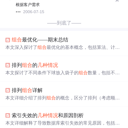
根据客户需求
2006-07-15
——到底了——
组合
最优化——期末总结
本文深入探讨了
组合
最优化的基本概念，包括算法、计算
复杂性、判定问题及NP难问题，详细解析了线性规划的一
般形式、标准形式及其矩阵向量表示，介绍了线性规划解
排列
组合
的
几种
情况
的
情况
和基本概念，如基解、基可行解和线性规划基本定
理。此外，还讨论了
几种
典型问题如0-1背包问题、平行机
本文探讨了不同条件下球放入袋子的
组合
数量，包括不同
排序问题和运输问题的建模方法。
球放入不同袋子、相同球放入不同袋子等四种
情况
，并提
供了详细的数学解释及计算公式。
排列
组合
详解
本文详细介绍了排列
组合
的概念，区分了排列（考虑顺
序）与
组合
（不考虑顺序）的区别，并通过实例探讨了排
列可重复、不可重复，以及
组合
可重复、不可重复四种
情
索引失效的
几种
情况
和原因剖析
况
。举例说明了如何计算各种
情况
下的排列
组合
数，并提
供了解决这类问题的公式。
本文详细解释了导致数据库索引失效的常见原因，包括使