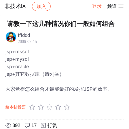
非技术区
登录
频道
加入
帖子详情
社区
非技术区
请教一下这几种情况你们一般如何组合
fffddd
2006-07-15
jsp+mssql
jsp+mysql
jsp+oracle
jsp+其它数据库（请列举）
大家觉得怎么组合才最能最好的发挥JSP的效率。
给本帖投票
392
17
打赏