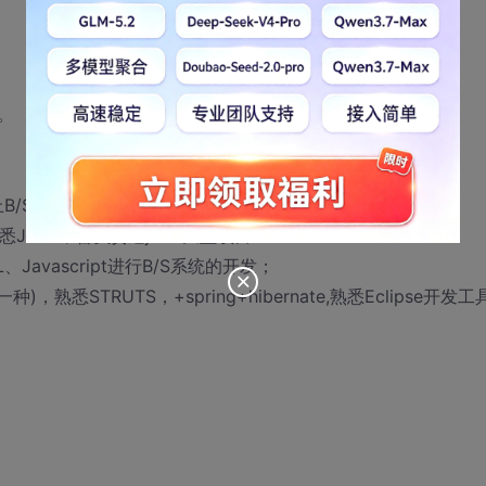
。
B/S应用开发经验；
J2EE；曾负责过j2EE大型项目
ML、Javascript进行B/S系统的开发；
种)，熟悉STRUTS，+spring+hibernate,熟悉Eclipse开发工