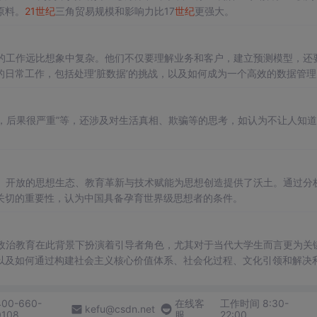
原料。
21
世纪
三角贸易规模和影响力比17
世纪
更强大。
的工作远比想象中复杂。他们不仅要理解业务和客户，建立预测模型，还
日常工作，包括处理‘脏数据’的挑战，以及如何成为一个高效的数据管理
气，后果很严重”等，还涉及对生活真相、欺骗等的思考，如认为不让人知
、开放的思想生态、教育革新与技术赋能为思想创造提供了沃土。通过分
关切的重要性，认为中国具备孕育世界级思想者的条件。
政治教育在此背景下扮演着引导者角色，尤其对于当代大学生而言更为关
以及如何通过构建社会主义核心价值体系、社会化过程、文化引领和解决
400-660-
在线客
工作时间 8:30-
kefu@csdn.net
0108
服
22:00