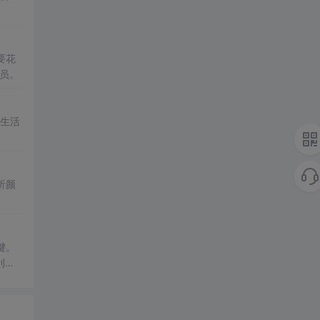
要花
员。
道生活
析颜
键。
利益