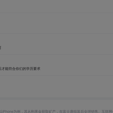
呵
年后才能符合你们的学历要求
以iPhone为例，其从刚果金获取矿产，在富士康组装后全球销售。互联网