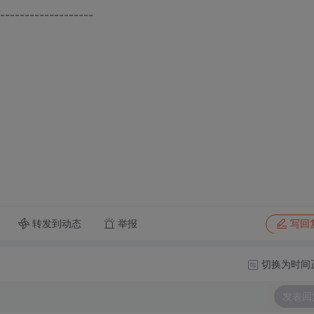
-------------------
转发到动态
举报
写回
切换为时间
发表回