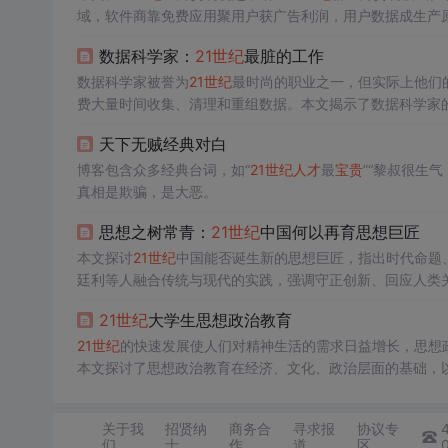
域，软件商靠免费应用聚用户获广告利润，用户数据成生产
数据科学家：
21
世纪
最脏的工作
数据科学家被誉为
21
世纪
最时尚的职业之一，但实际上他们
费大量时间收集、清理和重组数据。本文揭示了数据科学家的
天下无贼经典对白
博客包含众多经典台词，如“
21
世纪
人才
最
宝贵
”“黎叔很生
真相是欺骗，是大恶。
思想之树常青：
21
世纪
中国何以再育思想巨匠
本文探讨
21
世纪
中国能否诞生新的思想巨匠，指出时代命题
廷利等人融合传统与现代的实践，强调守正创新、回应人类
21
世纪
大学生思想政治教育
21
世纪
的快速发展使人们对精神生活的需求日益增长，思想
本文探讨了思想政治教育在经济、文化、政治层面的基础，
矛盾等方式实现其价值。
关于我
招贤纳
商务合
寻求报
协议专
们
士
作
道
区