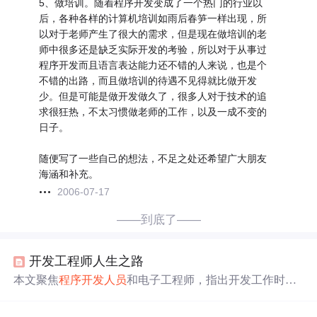
5、做培训。随着程序开发变成了一个热门的行业以
后，各种各样的计算机培训如雨后春笋一样出现，所
以对于老师产生了很大的需求，但是现在做培训的老
师中很多还是缺乏实际开发的考验，所以对于从事过
程序开发而且语言表达能力还不错的人来说，也是个
不错的出路，而且做培训的待遇不见得就比做开发
少。但是可能是做开发做久了，很多人对于技术的追
求很狂热，不太习惯做老师的工作，以及一成不变的
日子。
随便写了一些自己的想法，不足之处还希望广大朋友
海涵和补充。
2006-07-17
——到底了——
开发工程师人生之路
本文聚焦
程序开发
人员
和电子工程师，指出开发工作时间
性强、知识更新快，是“吃青春饭”的职业。分析了开发
人
员
30岁后继续开发、转行、做管理、出国考研、转市场、