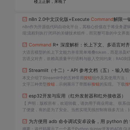
楼上正解，来晚了
n8n 2.0中文汉化版+Execute
Command
解限一
n8n作为开源低代码自动化平台，其核心价值在于将业务逻辑
现‘流程到执行’闭环的关键技术组件，而完整可靠的中文界面则
下的工程化落地难题，解析为何浏览器翻译插件无法替代构建层
Command
R+ 深度解析：长上下文、多语言对齐
机制与Node.js进程沙箱校验的双重约束。方案采用Doc
大语言模型的长上下文能力并非简单堆叠token，而是涉及K
言语义对齐，依赖高质量平行语料与嵌入空间约束；RAG
对、跨境客服分析、实时编程趋势生成等真实场景的效果上
Streamlit（十二）- API 参考文档（五）- 输入
yer及两级缓存RAG流水线上的工程实现细节，覆盖Jan本地部
本文介绍了Streamlit中的五种常用
按钮
组件及其使用方法：
文字三种类型
按钮
，示例展示了带图标
按钮
的实现。 下载
按
me等数据，提供CSV、文本和图片下载的代码示例。 表单
esp32开发与应用（红外发射器和红外接收器）
据，演示了包含输入框和单选框的表单实现。
【 声明：版权所有，欢迎转载，请勿用于商业用途。 联系信箱：feixiaoxing @163
了便捷，有的是为了安全。当然实现无线控制有很多方法，比如
种方式。很多家用电器，就是红外控制的方式，比如电池、
为方便用 adb 命令调试安卓设备，用 python 的
摘要：该代码展示了一个基于Python tkinter开发的A