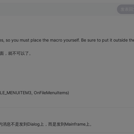
发表回
so you must place the macro yourself. Be sure to put it outside th
里面，就不可以了。
LE_MENUITEM3, OnFileMenuItems)
消息不是发到Dialog上，而是发到Mainframe上。