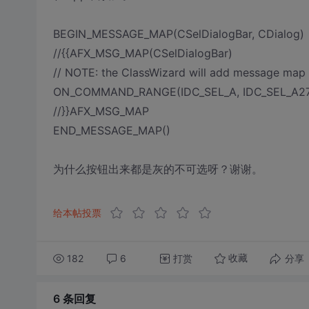
BEGIN_MESSAGE_MAP(CSelDialogBar, CDialog)
//{
{AFX_MSG_MAP(CSelDialogBar)
// NOTE: the ClassWizard will add message map
ON_COMMAND_RANGE(IDC_SEL_A, IDC_SEL_A27,
//}}AFX_MSG_MAP
END_MESSAGE_MAP()
为什么按钮出来都是灰的不可选呀？谢谢。
给本帖投票
182
6
打赏
分享
收藏
6 条
回复