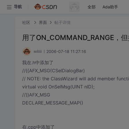
全部
Ada助手
导航
社区
界面
帖子详情
用了ON_COMMAND_RANGE，
2006-07-18 11:27:16
soliii
我在.h中添加了
//{
{AFX_MSG(CSelDialogBar)
// NOTE: the ClassWizard will add member funct
virtual void OnSelMsg(UINT nID);
//}}AFX_MSG
DECLARE_MESSAGE_MAP()
在.cpp中添加了