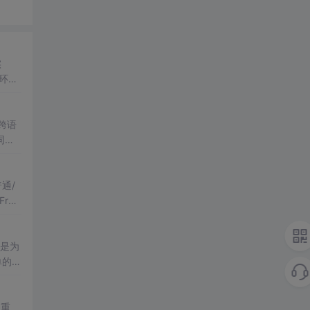
实
环境
态渲染
跨语
同比
t La
通/
ra
单数
单的一
、重