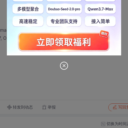
 macros here
 OnSelMsg)
转发到动态
举报
写回
切换为时间