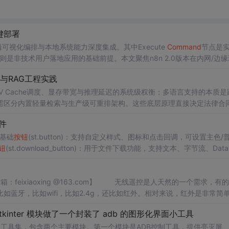
键部署
可视化编排与本地系统能力深度集成。其中Execute
Command
节点是
是非技术用户落地应用的基础前提。本文聚焦n8n 2.0版本在内网/边缘
汉化、为何仅修改.env无法真正启用命令执行——本质在于React动
与RAG工程实践
ker容器启动层重构，兼顾安全性（白名单控制、目录挂载隔离）
V Cache调度、显存带宽与推理延迟的系统级权衡；多语言支持的本质是
则需区分内置轻量检索与生产级可重排架构。这些底层原理直接决定法律合
限。本文聚焦
Command
R+在128K上下文管理、Cross-Lingual Alignmen
组件
署、GGUF量化选型、Cohere流式
 基础
按钮
(st.button)：支持自定义样式、图标和点击回调，可设置主色/普
钮
(st.download_button)：用于文件下载功能，支持文本、字节流、DataF
提交
按钮
(st.form_submit_button)：专用于表单内部，点击后批量提交表
.com】 无线遥控是人天然的一个需求，有的是为
蓝牙，比如wifi，比如2.4g，还比如红外。相对来说，红外是非常简
空调和风扇等等。
 tkinter 模块做了一个封装了 adb 的图形化界面小工具
DB GUI工具集，包含两个主要模块。第一个模块是ADB控制工具，提供亮灭屏