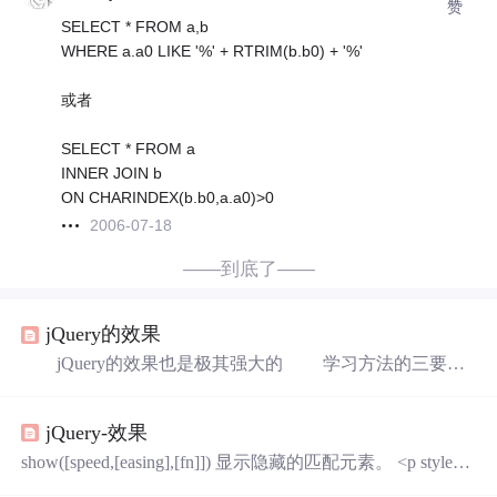
赞
SELECT * FROM a,b
WHERE a.a0 LIKE '%' + RTRIM(b.b0) + '%'
或者
SELECT * FROM a
INNER JOIN b
ON CHARINDEX(b.b0,a.a0)>0
2006-07-18
——到底了——
jQuery的效果
jQuery的效果也是极其强大的 学习方法的三要素
功能 参数 返回值 fadeout() 由可见过渡到
隐藏 三个参数 第一个参数：毫秒（过渡的周期）
jQuery-效果
第二个参数：匀速（过渡的效果） 第三个参数：c
allback（回调函数） fadein() 由隐藏过渡到可见
show([speed,[easing],[fn]]) 显示隐藏的匹配元素。 <p style
三个参数 第一个参数：毫秒（过渡的周期） 第
="display: none">Hello</p> //显示所有段落 $("p").show() //用