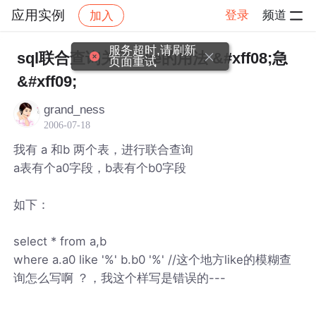
应用实例
登录
频道
加入
帖子详情
社区
应用实例
服务超时,请刷新
sql联合查询关于 like的用法 &#xff08;急
页面重试
&#xff09;
grand_ness
2006-07-18
我有 a 和b 两个表，进行联合查询
a表有个a0字段，b表有个b0字段
如下：
select * from a,b
where a.a0 like '%' b.b0 '%' //这个地方like的模糊查
询怎么写啊 ？，我这个样写是错误的---