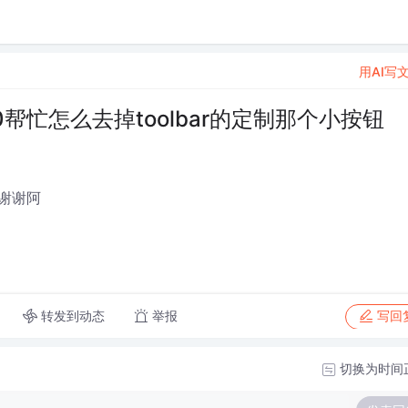
用AI写
 v9.60帮忙怎么去掉toolbar的定制那个小按钮
谢谢阿
转发到动态
举报
写回
切换为时间