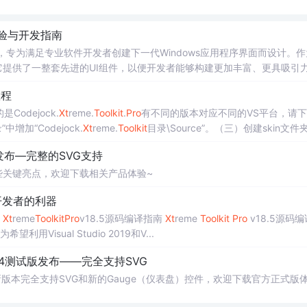
版体验与开发指南
的库，专为满足专业软件开发者创建下一代Windows应用程序界面而设计。
sses）扩展，它提供了一整套先进的UI组件，以便开发者能够构建更加丰富、更具吸引
教程
是Codejock.
Xt
reme.
Toolkit
.
Pro
有不同的版本对应不同的VS平台，请
加“Codejock.
Xt
reme.
Toolkit
目录\Source”。（三）创建skin文件
\Styles”中的cjstyles文件拷贝的skin文件夹中。
发布—完整的SVG支持
些关键亮点，欢迎下载相关产品体验~
效开发者的利器
】
Xt
reme
Toolkit
Pro
v18.5源码编译指南
Xt
reme
Toolkit
Pro
v18.5源码
用Visual Studio 2019和V...
24测试版发布——完全支持SVG
新版本完全支持SVG和新的Gauge（仪表盘）控件，欢迎下载官方正式版