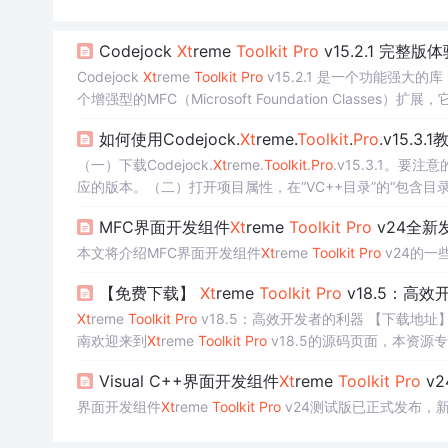
Codejock
Xt
reme
Toolkit
Pro
v15.2.1 完整
Codejock
Xt
reme
Toolkit
Pro
v15.2.1 是一个功能强大
个增强型的MFC（Microsoft Foundation Cla
用户界面。
如何使用Codejock.
Xt
reme.
Toolkit
.
Pro
.v15.3.1
（一）下载Codejock.
Xt
reme.
Toolkit
.
Pro
.v15.3.1。要注意的
应的版本。（二）打开项目属性，在“VC++目录”的“包含目录”中增
“Codejock.
Xt
reme.
Toolkit
目录\Source\SkinFramework
MFC界面开发组件
Xt
reme
Toolkit
Pro
v24全新
本文将介绍MFC界面开发组件
Xt
reme
Toolkit
Pro
v24的一
【免费下载】
Xt
reme
Toolkit
Pro
v18.5：高
Xt
reme
Toolkit
Pro
v18.5：高效开发者的利器 【下载地址
南欢迎来到
Xt
reme
Toolkit
Pro
v18.5的源码页面，本资源专为希望利
Visual C++界面开发组件
Xt
reme
Toolkit
Pro
v
界面开发组件
Xt
reme
Toolkit
Pro
v24测试版已正式发布，