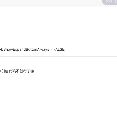
发表回
>bShowExpandButtonAlways = FALSE;
掉创建代码不就行了嘛