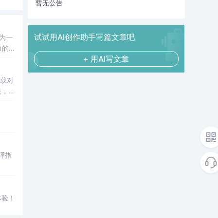
暂无公告
试试用AI创作助手写篇文章吧
作为一
力的
+ 用AI写文章
下载对
夹，把
编译指
体验！