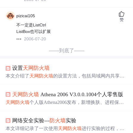
pizicai105
赞
不一定是ListCtrl
ListBox也可以扩展
2006-07-20
——到底了——
设置
天网
防火墙
本文介绍了
天网
防火墙
的设置方法，包括局域网内共享的
设置，开放WEB、FTP服务的
规则
设置，关闭或开放特定
端口，以及屏蔽或开放指定IP的
规则
设置。通过这些设置
天网
防火墙
Athena 2006 V3.0.0.1004个人零售版
可保障网络通讯和服务的正常运行。
天网
防火墙
个人版Athena2006发布，新增换肤、进程保护
和入侵检测等功能。优化3.0内核引擎，提升数据处理速
度。增加TCP协议标志位解释，更新扩展
规则
，增强防护
网络安全实验---
防火墙
实验
能力。
本文详细记录了一次使用
天网
防火墙
进行实验的过程，包