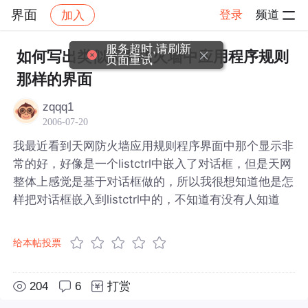
界面
登录
频道
加入
帖子详情
社区
界面
服务超时,请刷新
如何写出类似天网防火墙中应用程序规则
页面重试
那样的界面
zqqq1
2006-07-20
我最近看到天网防火墙应用规则程序界面中那个显示非
常的好，好像是一个listctrl中嵌入了对话框，但是天网
整体上感觉是基于对话框做的，所以我很想知道他是怎
样把对话框嵌入到listctrl中的，不知道有没有人知道
给本帖投票
204
6
打赏