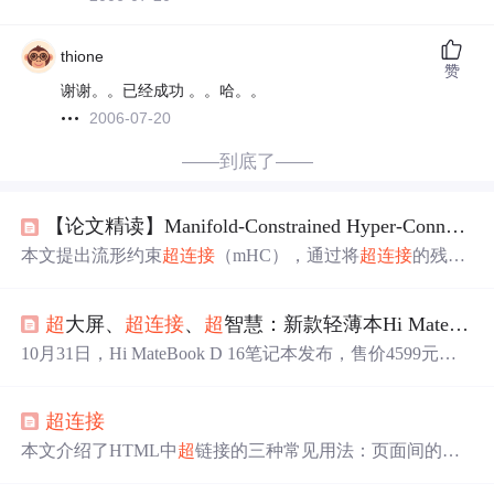
thione
赞
谢谢。。已经成功 。。哈。。
2006-07-20
——到底了——
【论文精读】Manifold-Constrained Hyper-Connections / 流形约束
本文提出流形约束
超
连接
（mHC），通过将
超
连接
的残差
映射投影到双随机矩阵流形上，恢复恒等映射特性，增强
信号传播稳定性。结合Sinkhorn-Knopp算法与基础设施优
超
大屏、
超
连接
、
超
智慧：新款轻薄本Hi MateBook D 16三大亮点吸睛
化，mHC在大规模训练中展现出优异的稳定性和可扩展
性，显著降低梯度增益波动，适用于大模型架构设计。
10月31日，Hi MateBook D 16笔记本发布，售价4599元。
它具备16英寸大屏、强劲性能、高效
超
连接
、AI智慧能力
等特性。有高素质大屏呵护眼睛，性能稳定，轻薄便携，
超
连接
网络
连接
高效，支持多屏协同，还有AI加持及独立数字小
键盘，适合学习办公。
本文介绍了HTML中
超
链接的三种常见用法：页面间的跳
转、页面内的跳转及使用图片作为
超
链接。通过实例展示