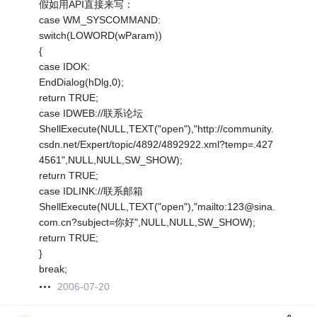
假如用API直接来写：
case WM_SYSCOMMAND:
switch(LOWORD(wParam))
{
case IDOK:
EndDialog(hDlg,0);
return TRUE;
case IDWEB://联系论坛
ShellExecute(NULL,TEXT("open"),"http://community.
csdn.net/Expert/topic/4892/4892922.xml?temp=.427
4561",NULL,NULL,SW_SHOW);
return TRUE;
case IDLINK://联系邮箱
ShellExecute(NULL,TEXT("open"),"mailto:123@sina.
com.cn?subject=你好",NULL,NULL,SW_SHOW);
return TRUE;
}
break;
2006-07-20