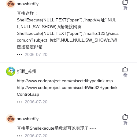
snowbirdfly
赞
直接这样：
ShellExecute(NULL,TEXT("open"),"http://网址",NUL
L,NULL,SW_SHOW);//超链接网页
ShellExecute(NULL,TEXT("open"),"mailto:123@sina.
com.cn?subject=你好",NULL,NULL,SW_SHOW);//超
链接指定邮箱
2006-07-20
折腾_苏州
赞
http://www.codeproject.com/miscctrl/hyperlink.asp
http://www.codeproject.com/miscctrl/Win32Hyperlink
Control.asp
2006-07-20
snowbirdfly
赞
直接用Shellexecute函数就可以实现了~~~
2006-07-20