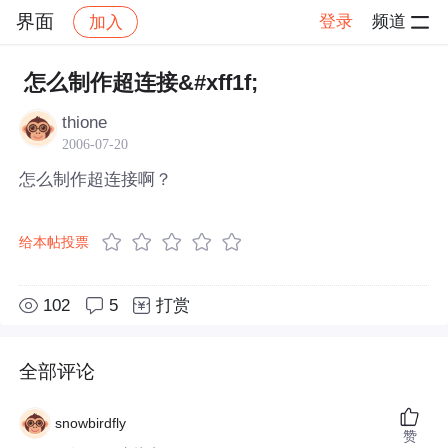
界面
登录
频道
加入
帖子详情
社区
界面
怎么制作超连接&#xff1f;
thione
2006-07-20
怎么制作超连接啊？
给本帖投票
102
5
打赏
全部评论
snowbirdfly
赞