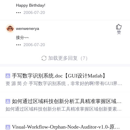
Happy Birthday!
2006-07-20
wenwenerya
赞
接分~~
2006-07-20
加载更多回复（7）
手写数字识别系统.doc【GUI设计Matlab】
资 源 简 介 手写数字识别系统，非常好的啊!带有GUI界
面，使用方便! 详 情 说 明 用这个手写数字识别系统，你可
以轻松地识别手写数字。这个系统不仅功能强大，而且还
如何通过区域科技创新分析工具精准掌握区域创新要素分布与产业链融合现状？.docx
带有直观的图形用户界面（GUI），非常容易使用。你只
需要将手写数字输入系统，它将立即给出准确的识别结
如何通过区域科技创新分析工具精准掌握区域创新要素分
果。这个系统可以在各种场景中使用，无论是学校、工作
布与产业链融合现状？
还是日常生活，都能为你提供快速和准确的识别服务。它
是一个非常方便和实用的工具，你一定会喜欢它的！
Visual-Workflow-Orphan-Node-Auditor-v1.0-原创源码与文档.zip