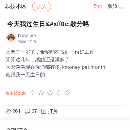
非技术区
登录
频道
加入
帖子详情
社区
非技术区
今天我过生日&#xff0c;散分咯
baselive
2006-07-20
又老了一岁了，希望能在找到一份好工作
算算这几年，感触还是满多了
大家谈谈现在你们都有多少money per.month.
谁跟我一天生日的
给本帖投票
264
27
打赏