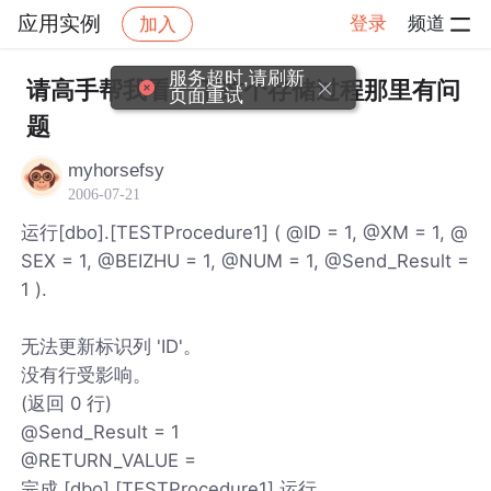
应用实例
登录
频道
加入
帖子详情
社区
应用实例
服务超时,请刷新
请高手帮我看一下这个存储过程那里有问
页面重试
题
myhorsefsy
2006-07-21
运行[dbo].[TESTProcedure1] ( @ID = 1, @XM = 1, @
SEX = 1, @BEIZHU = 1, @NUM = 1, @Send_Result =
1 ).
无法更新标识列 'ID'。
没有行受影响。
(返回 0 行)
@Send_Result = 1
@RETURN_VALUE =
完成 [dbo].[TESTProcedure1] 运行。