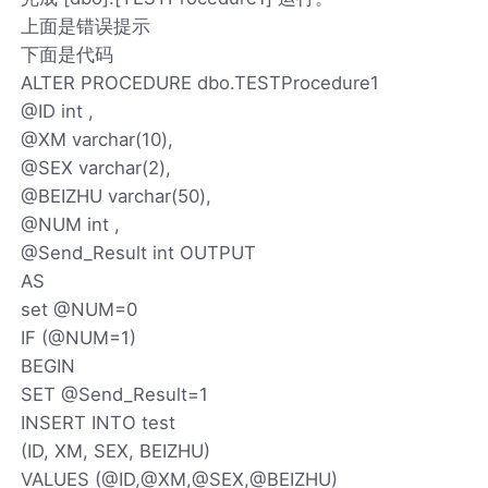
上面是错误提示
下面是代码
ALTER PROCEDURE dbo.TESTProcedure1
@ID int ,
@XM varchar(10),
@SEX varchar(2),
@BEIZHU varchar(50),
@NUM int ,
@Send_Result int OUTPUT
AS
set @NUM=0
IF (@NUM=1)
BEGIN
SET @Send_Result=1
INSERT INTO test
(ID, XM, SEX, BEIZHU)
VALUES (@ID,@XM,@SEX,@BEIZHU)