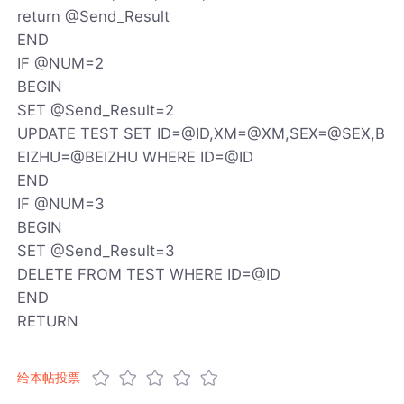
return @Send_Result
END
IF @NUM=2
BEGIN
SET @Send_Result=2
UPDATE TEST SET ID=@ID,XM=@XM,SEX=@SEX,B
EIZHU=@BEIZHU WHERE ID=@ID
END
IF @NUM=3
BEGIN
SET @Send_Result=3
DELETE FROM TEST WHERE ID=@ID
END
RETURN
给本帖投票