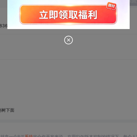
发表回
=836
到树下面
就拿一个B/S
系统
的合作开发来说，在用SVN版本控制的情况下，每个人