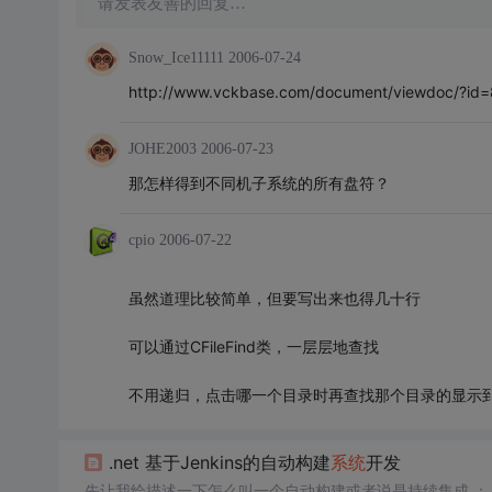
请发表友善的回复…
Snow_Ice11111
2006-07-24
http://www.vckbase.com/document/viewdoc/?id
JOHE2003
2006-07-23
那怎样得到不同机子系统的所有盘符？
cpio
2006-07-22
虽然道理比较简单，但要写出来也得几十行
可以通过CFileFind类，一层层地查找
不用递归，点击哪一个目录时再查找那个目录的显示
.net 基于Jenkins的自动构建
系统
开发
先让我给描述一下怎么叫一个自动构建或者说是持续集成 ： 