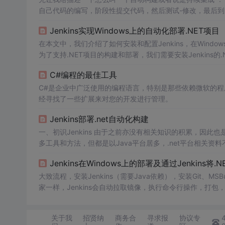
自己代码的编写，阶段性提交代码，然后测试-修改，最后到
会集中出现好多问题，并且这样的问题不好解决，因为最后
Jenkins实现Windows上的自动化部署.NET项目
这个问题！ 首先我们用到的...
在本文中，我们介绍了如何安装和配置Jenkins，在Window
为了支持.NET项目的构建和部署，我们需要安装Jenkins的
钮。在“构建环境”部分，选择“.NET SDK自动安装”选项，
C#编程的最佳工具
部分，选择您的源码管理
系统
，例如Git或SVN，并配置您
C#是企业中广泛使用的编程语言，特别是那些依赖微软的程序语言
经寻找了一些扩展来对您的开发进行管理。
Jenkins部署.net自动化构建
一、初识Jenkins 由于之前亦没有相关知识的积累，因此也是对如何实现也是一头雾水。于是只能找度娘，关键字"自动化发布"。搜索到很
多工具和方法，但都是以Java平台居多，.net平台相关资
Jenkins在Windows上的部署及通过Jenkins将.
大致流程，安装Jenkins（需要Java依赖），安装Git、MS
家一样，Jenkins会自动拉取镜像，执行命令行操作，打包
制
文件
。
关于我
招贤纳
商务合
寻求报
协议专