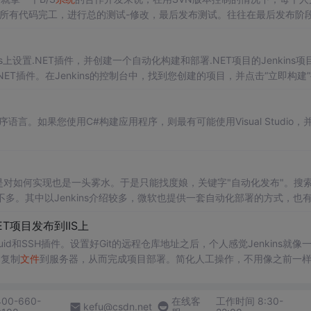
所有代码完工，进行总的测试-修改，最后发布测试。往往在最后发布阶
一次的测试，前些阶段隐藏的问题就都暴露出来了！ 持续自动构建就是要
s上设置.NET插件，并创建一个自动化构建和部署.NET项目的Jenkins项
.NET插件。在Jenkins的控制台中，找到您创建的项目，并点击“立即构建
并选择您在全局工具配置中配置的.NET SDK版本。在项目配置页面的“源码管
的代码仓库信息。
。如果您使用C#构建应用程序，则最有可能使用Visual Studio，
料不多。其中以Jenkins介绍较多，微软也提供一套自动化部署的方式，也
其他持续集成工具可以实现自动化的发布，但最终还是选择了Jenkins。主要有以下几个原因： 代码开源、插件丰富完善、
系统
...
NET项目发布到IIS上
Buid和SSH插件。设置好Git的远程仓库地址之后，个人感觉Jenkins就像
，复制
文件
到服务器，从而完成项目部署。简化人工操作，不用像之前一
400-660-
在线客
工作时间 8:30-
kefu@csdn.net