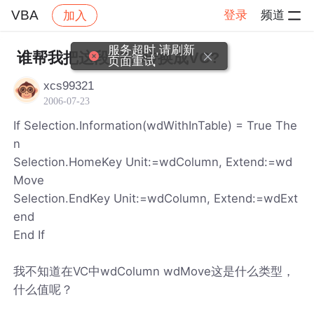
VBA
登录
频道
加入
帖子详情
社区
VBA
服务超时,请刷新
谁帮我把这段VBA转换成VC?
页面重试
xcs99321
2006-07-23
If Selection.Information(wdWithInTable) = True The
n
Selection.HomeKey Unit:=wdColumn, Extend:=wd
Move
Selection.EndKey Unit:=wdColumn, Extend:=wdExt
end
End If
我不知道在VC中wdColumn wdMove这是什么类型，
什么值呢？