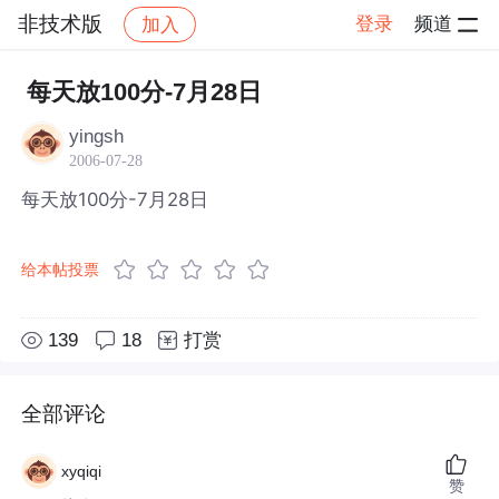
非技术版
登录
频道
加入
帖子详情
社区
非技术版
每天放100分-7月28日
yingsh
2006-07-28
每天放100分-7月28日
给本帖投票
139
18
打赏
全部评论
xyqiqi
赞