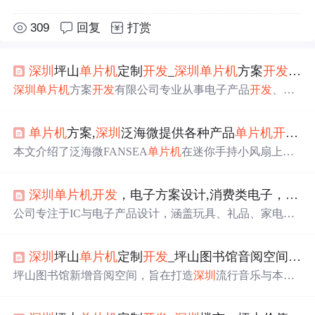
309
回复
打赏
深圳
坪山
单片机
定制
开发
_
深圳
单片机
方案
开发
有限
深圳
单片机
方案
开发
有限公司专业从事电子产品
开发
、工
控产品
开发
、
单片机
开发
，专业承接
单片机
开发
、
深圳
电
子产品
开发
、电子方案设计、电子项目合作、控制板
开发
单片机
方案,
深圳
泛海微提供各种产品
单片机
开发
定
深圳
电子产品
开发
深圳
电子产品方案
开发
深圳
电子产品方
案 电子产品设计
单片机
程序
开发
单片机
开发
单片机
设计
本文介绍了泛海微FANSEA
单片机
在迷你手持小风扇上的
单片机
程序 松翰
单片机
开发
单片机
设计应用
深圳
单片机
开
应用方案，风扇具备三个运行档位，通过LED指示当前模
发
深圳
单片机
设计
深圳
飞凌
单片机
开发
电子产品成熟方案
式。操作包括一键切换档位、关机，照明LED灯功能，以
深圳
电子产品成熟方案 电子...
深圳
单片机
开发
，电子方案设计,消费类电子，小风扇等
及充电状态指示。方案还详细说明了按键操作及休眠电流
等细节。
公司专注于IC与电子产品设计，涵盖玩具、礼品、家电、
工控设备等领域，秉持诚信合作原则，提供Winbond、PIC
等品牌IC的
开发
与技术支持，以及产品更新换代和防复制
深圳
坪山
单片机
定制
开发
_坪山图书馆音阅空间开放 唱响“
加密服务。此外，还涉及小家电、工控设备、游戏机方案
开发
和电子元件代理贸易。
坪山图书馆新增音阅空间，旨在打造
深圳
流行音乐与本土
音乐孵化基地。该空间配备演艺厅，不定期举办音乐会等
活动，提供沉浸式视听体验。同时，还将开展音乐普及教