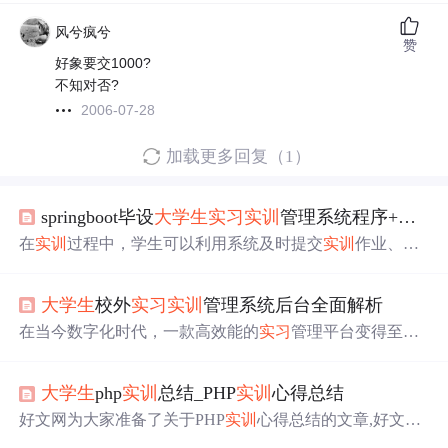
风兮疯兮
赞
好象要交1000?
不知对否?
2006-07-28
加载更多回复（1）
springboot毕设
大学生
实习
实训
管理系统程序+论文+部署
在
实训
过程中，学生可以利用系统及时提交
实训
作业、
实
训
报告、
实训
日志，方便教师及时给予反馈，有助于提高
学生的实践能力和学习效果。对于教师来说，系统可以优
大学生
校外
实习
实训
管理系统后台全面解析
化教学资料的管理，方便教师根据不同的课程类型和
实训
目标上传和分类教学资料，同时能高效地管理学生的签到
在当今数字化时代，一款高效能的
实习
管理平台变得至关
信息，准确掌握学生的
实训
情况，更好地指导学生
实习
实
重要。它不仅能够为学生提供宝贵的实践机会，还能为用
训
。二是提高
实习
实训
管理的规范化和科学化水平，通过
人单位提供高效筛选人才的途径。本章旨在介绍一个
实习
系统对
实训
作业、
实训
报告、
实训
日志等进行标准化管
大学生
php
实训
总结_PHP
实训
心得总结
管理系统的设计目的和系统的基本概况。我们将探索这一
理，规范学生的
实习
实训
行为。在这样的背景下，构建
大
平台如何简化
实习
职位的发布、学生报名、审核、信息管
好文网为大家准备了关于PHP
实训
心得总结的文章,好文网
学生
实习
实训
管理系统成为提高
实习
实训
管理质量和效率
理和进度跟踪等环节，以及系统在未来可能的发展方向。
里面收集了五十多篇关于好PHP
实训
心得总结好文,希望可