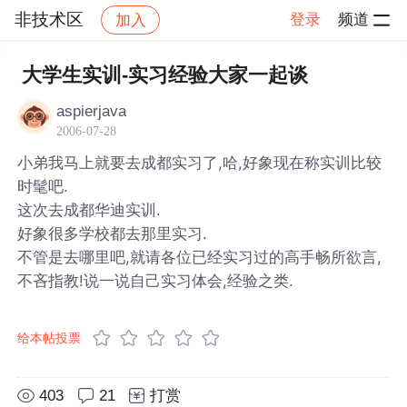
非技术区
登录
频道
加入
帖子详情
社区
非技术区
大学生实训-实习经验大家一起谈
aspierjava
2006-07-28
小弟我马上就要去成都实习了,哈,好象现在称实训比较
时髦吧.
这次去成都华迪实训.
好象很多学校都去那里实习.
不管是去哪里吧,就请各位已经实习过的高手畅所欲言,
不吝指教!说一说自己实习体会,经验之类.
给本帖投票
403
21
打赏