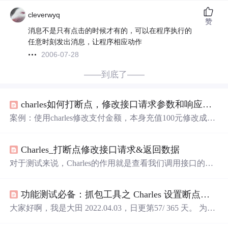
cleverwyq
赞
消息不是只有点击的时候才有的，可以在程序执行的
任意时刻发出消息，让程序相应动作
2006-07-28
——到底了——
charles如何打断点，修改接口请求参数和响应数据
案例：使用charles修改支付金额，本身充值100元修改成0.3
元 一、打开将要访问的网址，通过Charles抓到想要修改数
据的接口 二、点击选
中
右键勾选断点 三、点击Charles工具
Charles_打断点修改接口请求&返回数据
中
的代理选
中
断点设置 四、弹出断点设置弹出框 五、双击
位置
中
的想要打断点的接口，弹出编辑断点 六、将查询
中
对于测试来说，Charles的作用就是查看我们调用接口的时
的内容删除，输入* 如果修改请求数据，就将请求勾选 如
候接口给我们返回的数据，以此我们来判断bug是出在前端
果修改响应数据，就将响应勾选 七、此时重新访问该接
还是后台，一个好的测试，要学会用数据说话，拿出有力
口，Charles自动跳转到断点页面 八、...
功能测试必备：抓包工具之 Charles 设置断点拦截请求及响应数据
的证据来证明这是一个bug，同时也帮助开发人员定位问题
所在。
大家好啊，我是大田 2022.04.03，日更第57/ 365 天。 为什
么要设置断点呢？ 断点能拦截请求数据和响应数据，目的